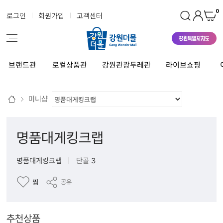
0
로그인
회원가입
고객센터
브랜드관
로컬상품관
강원관광두레관
라이브쇼핑
미니샵
명품대게킹크랩
명품대게킹크랩
|
단골
3
찜
공유
추천상품