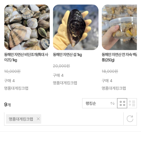
동해안 자연산 비단조개(특대 사
동해안 자연산 섭 1kg
동해안 자연산 깐 자숙 백골뱅
이즈) 1kg
통(250g)
20,000
원
10,000
원
18,000
원
구매
4
구매
4
구매
4
명품대게킹크랩
명품대게킹크랩
명품대게킹크랩
랭킹순
9
개
명품대게킹크랩