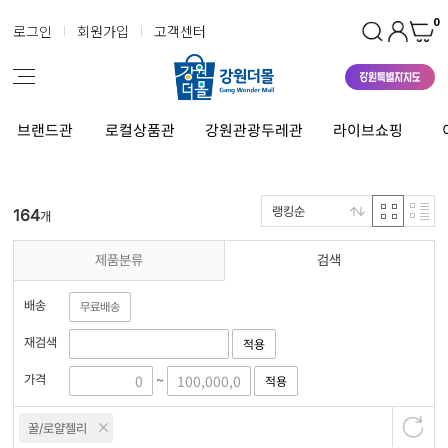
0
로그인
회원가입
고객센터
브랜드관
로컬상품관
강원관광두레관
라이브쇼핑
랭킹순
164
개
제품분류
검색
배송
무료배송
재검색
적용
가격
적용
~
꿀/로얄젤리