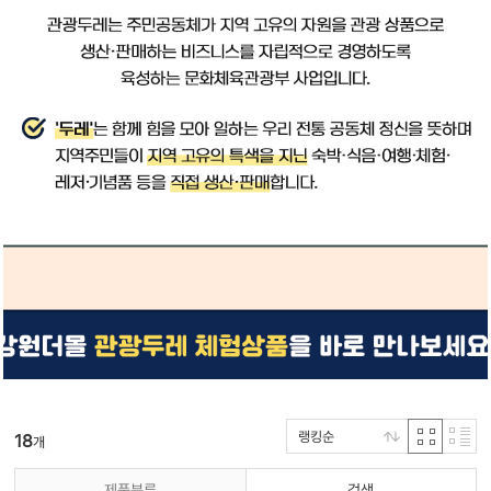
랭킹순
18
개
제품분류
검색