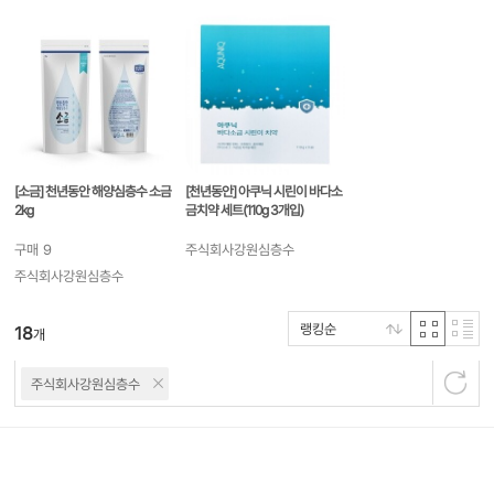
[소금] 천년동안 해양심층수 소금
[천년동안] 아쿠닉 시린이 바다소
2kg
금치약 세트(110g 3개입)
구매
9
주식회사강원심층수
주식회사강원심층수
랭킹순
18
개
주식회사강원심층수