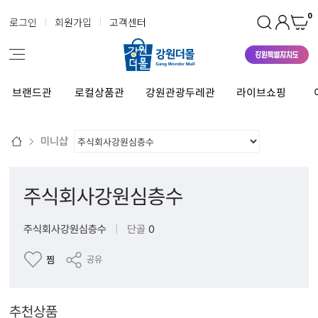
0
로그인
회원가입
고객센터
브랜드관
로컬상품관
강원관광두레관
라이브쇼핑
미니샵
주식회사강원심층수
주식회사강원심층수
|
단골
0
찜
공유
추천상품