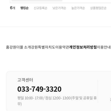
6
개
랭킹순
신규등록순
낮은가격순
높은가격순
상품평많은순
홈
강원더몰 소개
강원특별자치도
이용약관
개인정보처리방침
이용안내
고객센터
033-749-3320
평일 10:00 - 17:00 / 점심 12:00 - 13:00
(주말 및 공휴일 휴
무)