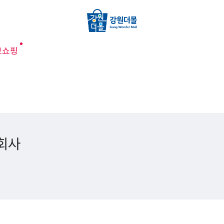
브쇼핑
회사