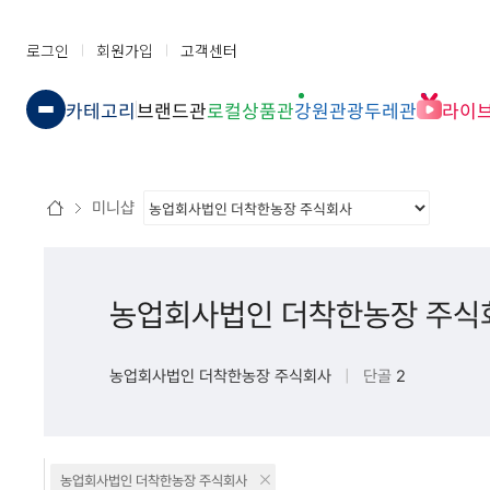
로그인
회원가입
고객센터
카테고리
브랜드관
로컬상품관
강원관광두레관
라이
미니샵
농업회사법인 더착한농장 주식
농업회사법인 더착한농장 주식회사
|
단골
2
농업회사법인 더착한농장 주식회사