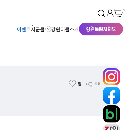
0
이벤트
시군몰
강원더몰소개
찜
공유