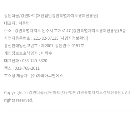
강원더몰/강원마트(재단법인강원특별자치도경제진흥원)
대표자 : 서동면
주소 : 강원특별자치도 원주시 호저로 47 (강원특별자치도경제진흥원) 5층
사업자등록번호 : 221-82-07135
[사업자정보확인]
통신판매업신고번호 : 제2007-강원원주-0151호
개인정보보호책임자 : 이학수
대표전화 : 033-749-3320
팩스 : 033-769-2611
호스팅 제공자 : (주)가비아씨엔에스
Copyright ⓒ 강원더몰/강원마트(재단법인강원특별자치도경제진흥원). All
rights reserved.
※ 강원더몰은 통신판매중개자로서 통신판매 당사자가 아니며, 판매자 등록한 상품정
보 및 거래에 대한 강원더몰은 책임을 지지 않습니다.