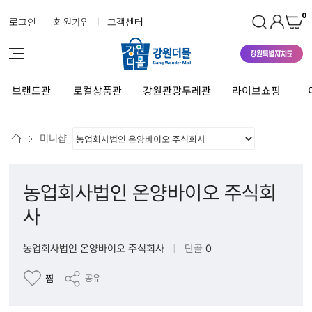
0
로그인
회원가입
고객센터
브랜드관
로컬상품관
강원관광두레관
라이브쇼핑
미니샵
농업회사법인 온양바이오 주식회
사
농업회사법인 온양바이오 주식회사
|
단골
0
찜
공유