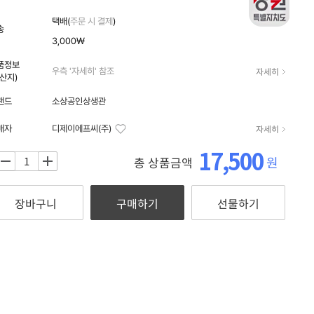
자세히
택배(
주문 시 결제
)
송
3,000₩
품정보
자세히
우측 '자세히' 참조
원산지)
랜드
소상공인상생관
자세히
매자
디제이에프씨(주)
17,500
원
총 상품금액
+
장바구니
구매하기
선물하기