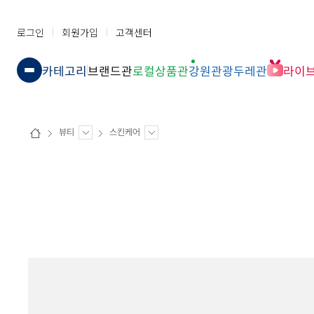
로그인
회원가입
고객센터
카테고리
브랜드관
로컬상품관
강원관광두레관
라이
뷰티
스킨케어