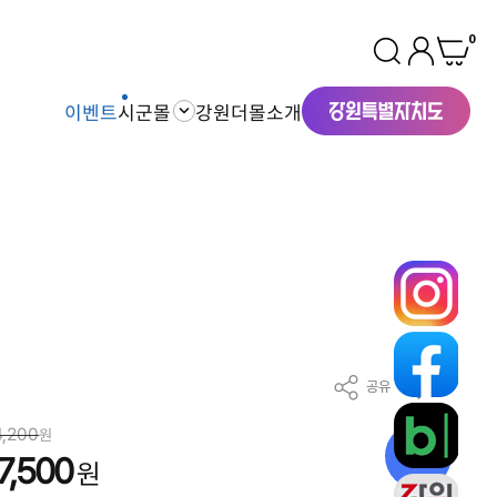
0
이벤트
시군몰
강원더몰소개
공유
찜
4,200
원
28
%
7,500
원