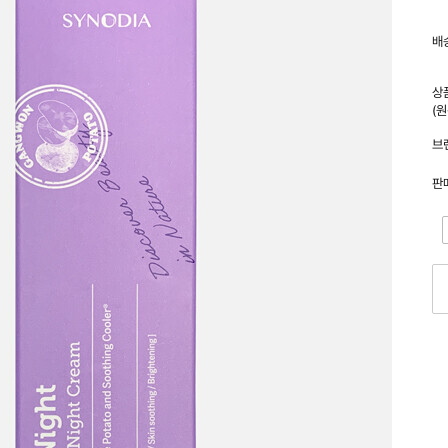
배
상
(
브
판
-