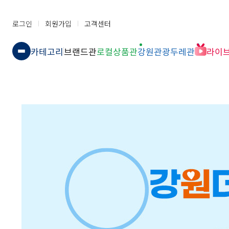
로그인
회원가입
고객센터
카테고리
브랜드관
로컬상품관
강원관광두레관
라이