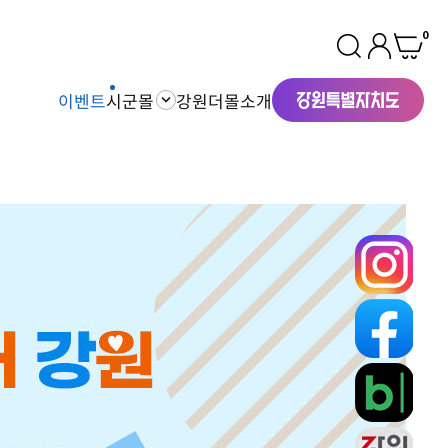
0
이벤트
시군몰
강원더몰소개