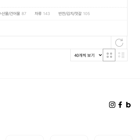
수산물/건어물
87
차류
143
반찬/김치/젓갈
105