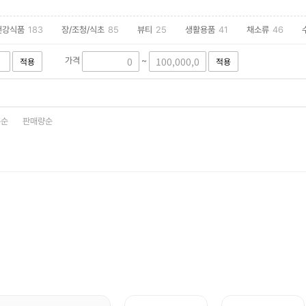
건강식품
183
장/조청/식초
85
뷰티
25
생활용품
41
채소류
46
23
반려동물 관련
3
산업자재
32
적용
적용
가격
~
은순
판매량순