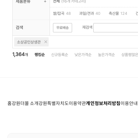
제품분류
전체
(16개 카테고리)
쌀/잡곡
48
과일/견과
40
축산물
124
가공식품/떡류
332
출산/유아동
109
전통주
검색
재검색
무료배송
소상공인상생관
1,364
개
랭킹순
신규등록순
낮은가격순
높은가격순
상품평많
홈
강원더몰 소개
강원특별자치도
이용약관
개인정보처리방침
이용안내