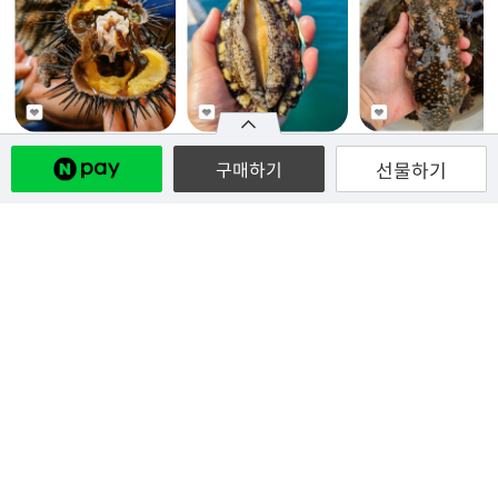
[해녀단비] 자연산 둥근 성게알 10
[해녀단비] 자연산 활 전복 500g
[해녀단비] 자연산 돌기해삼 
선물하기
구매하기
0g
g
50,000
원
19,000
원
5.0
점
5.0
점
5.0
점
홈
강원더몰 소개
강원특별자치도
이용약관
개인정보처리방침
이용안내