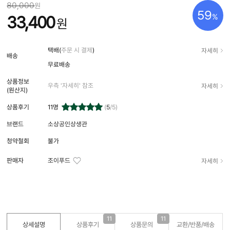
80,000
원
59
%
33,400
원
자세히
택배(
주문 시 결제
)
배송
무료배송
상품정보
자세히
우측 '자세히' 참조
(원산지)
상품후기
11
명
(
5
/5)
브랜드
소상공인상생관
청약철회
불가
자세히
판매자
조이푸드
11
11
상세설명
상품후기
상품문의
교환/반품/
배송