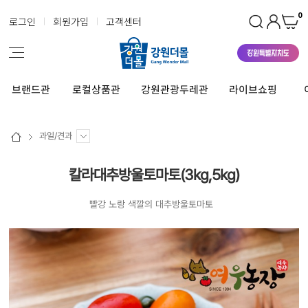
0
로그인
회원가입
고객센터
브랜드관
로컬상품관
강원관광두레관
라이브쇼핑
과일/견과
칼라대추방울토마토(3kg,5kg)
빨강 노랑 색깔의 대추방울토마토