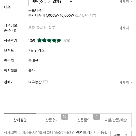
자세히
배송
무료배송
추가배송비
1,000₩~10,000₩
(도서산간지역)
상품정보
자세히
우측 '자세히' 참조
(원산지)
상품후기
10
명
(
5
/5)
브랜드
7월 강캉스
원산지
국내산
청약철회
불가
자세히
판매자
여우농장
10
1
상세설명
상품후기
상품문의
교환/반품/
배송
상세설명 이미지를 자유롭게 확대/축소하시려면
원본 보기
에서 가능합
원본 보기