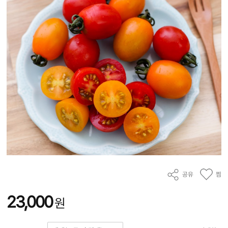
공유
찜
23,000
원