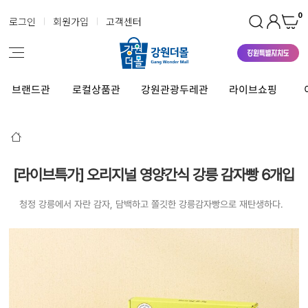
0
로그인
회원가입
고객센터
브랜드관
로컬상품관
강원관광두레관
라이브쇼핑
[라이브특가] 오리지널 영양간식 강릉 감자빵 6개입
청정 강릉에서 자란 감자, 담백하고 쫄깃한 강릉감자빵으로 재탄생하다.