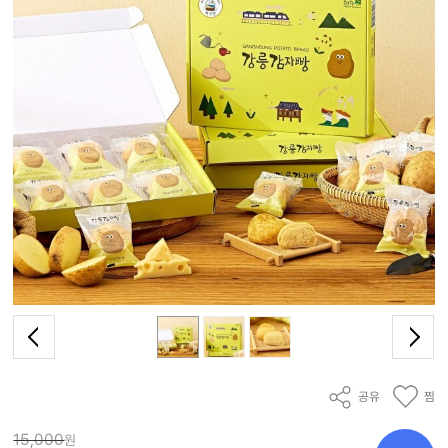
공유
찜
15,000
원