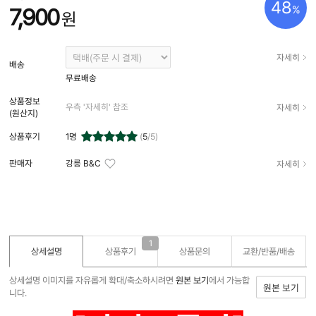
48
%
7,900
원
자세히
배송
무료배송
상품정보
자세히
우측 '자세히' 참조
(원산지)
상품후기
1
명
(
5
/5)
자세히
판매자
강릉 B&C
1
상세설명
상품후기
상품문의
교환/반품/
배송
상세설명 이미지를 자유롭게 확대/축소하시려면
원본 보기
에서 가능합
원본 보기
니다.