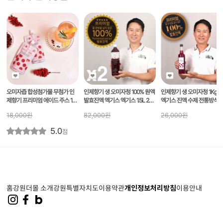
오미자즙 합성첨가물 무첨가 인
인제향기 생 오미자청 100% 원액
인제향기 생 오미자청 1Kg 
제향기 프리미엄 에이드 주스 100
발효진액 액기스 엑기스 1.5L 2병
엑기스 진액 수제 전통방식 물
ml [10개]
선물용 대용량 업소 카페용 농장
방울 넣지않은 100% 자연숙
18,000
원
82,000
원
26,000
원
직송 수제 전통방식 물 한방울 넣
지않은 100%자연숙성 카페용 업
5.0
점
소용 실속형
홈
강원더몰 소개
강원특별자치도
이용약관
개인정보처리방침
이용안내