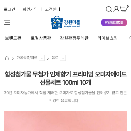
0
로그인
회원가입
고객센터
브랜드관
로컬상품관
강원관광두레관
라이브쇼핑
가공식품/떡류
음료
합성첨가물 무첨가 인제향기 프리미엄 오미자에이드
선물세트 100ml 10개
30년 오미자농가에서 직접 재배한 오미자로 합성첨가물을 전혀넣지 않고 만든
건강한 음료입니다.