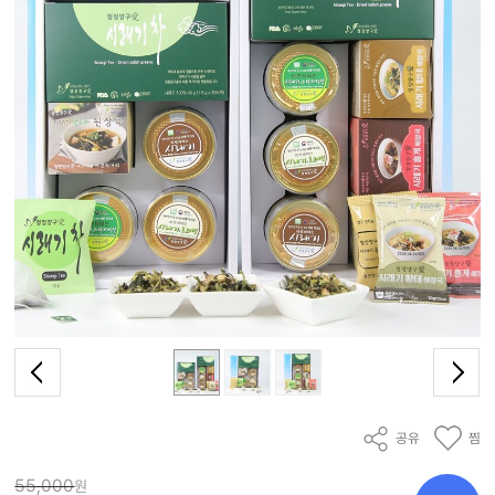
공유
찜
55,000
원