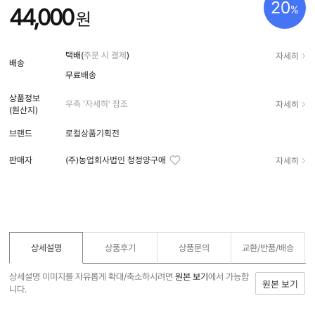
20
%
44,000
원
자세히
택배(
주문 시 결제
)
배송
무료배송
상품정보
자세히
우측 '자세히' 참조
(원산지)
브랜드
로컬상품기획전
자세히
판매자
(주)농업회사법인 청정양구애
상세설명
상품후기
상품문의
교환/반품/
배송
상세설명 이미지를 자유롭게 확대/축소하시려면
원본 보기
에서 가능합
원본 보기
니다.