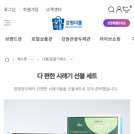
0
로그인
회원가입
고객센터
브랜드관
로컬상품관
강원관광두레관
라이브쇼핑
채소류
나물/잎줄기채소
다 편한 시래기 선물 세트
청정양구애의 간편한 시래기들을 선물세트로 모아 준비했습니다.