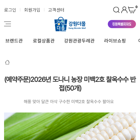
0
로그인
회원가입
고객센터
브랜드관
로컬상품관
강원관광두레관
라이브쇼핑
(예약주문)2026년 도나니 농장 미백2호 찰옥수수 반
접(50개)
해풍 맞아 달큰 아삭 구수한 미백2호 찰옥수수 팔아요