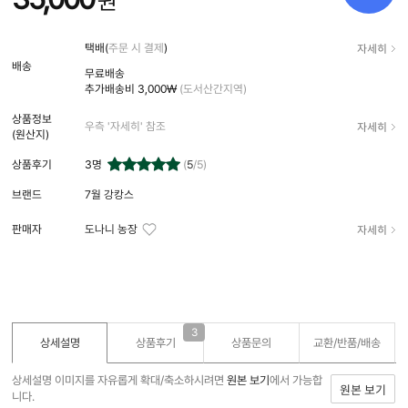
원
자세히
택배(
주문 시 결제
)
배송
무료배송
추가배송비
3,000₩
(도서산간지역)
상품정보
자세히
우측 '자세히' 참조
(원산지)
상품후기
3
명
(
5
/5)
브랜드
7월 강캉스
자세히
판매자
도나니 농장
3
상세설명
상품후기
상품문의
교환/반품/
배송
상세설명 이미지를 자유롭게 확대/축소하시려면
원본 보기
에서 가능합
원본 보기
니다.