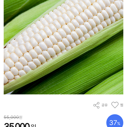
공유
찜
55,000
원
37
%
35,000