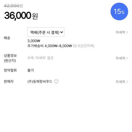
42,000
원
15
%
36,000
원
자세히
배송
3,000₩
추가배송비
4,000₩~8,000₩
(도서산간지역)
상품정보
자세히
우측 '자세히' 참조
(원산지)
청약철회
불가
자세히
판매자
(주)동해항씨푸드