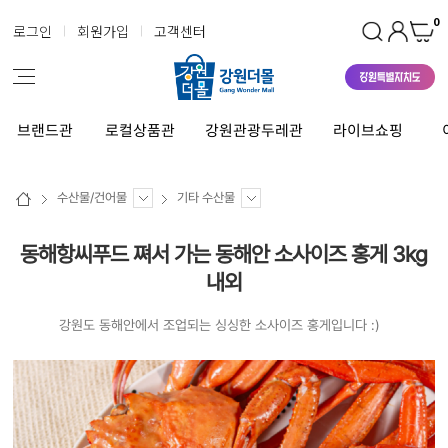
0
로그인
회원가입
고객센터
브랜드관
로컬상품관
강원관광두레관
라이브쇼핑
수산물/건어물
기타 수산물
동해항씨푸드 쪄서 가는 동해안 소사이즈 홍게 3kg
내외
강원도 동해안에서 조업되는 싱싱한 소사이즈 홍게입니다 :)