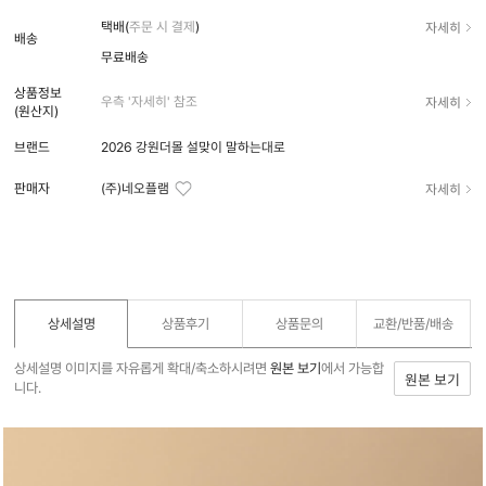
자세히
택배(
주문 시 결제
)
배송
무료배송
상품정보
자세히
우측 '자세히' 참조
(원산지)
브랜드
2026 강원더몰 설맞이 말하는대로
자세히
판매자
(주)네오플램
상세설명
상품후기
상품문의
교환/반품/
배송
상세설명 이미지를 자유롭게 확대/축소하시려면
원본 보기
에서 가능합
원본 보기
니다.