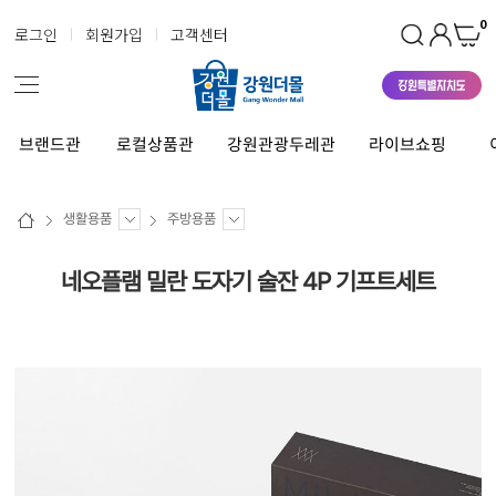
0
로그인
회원가입
고객센터
브랜드관
로컬상품관
강원관광두레관
라이브쇼핑
생활용품
주방용품
네오플램 밀란 도자기 술잔 4P 기프트세트