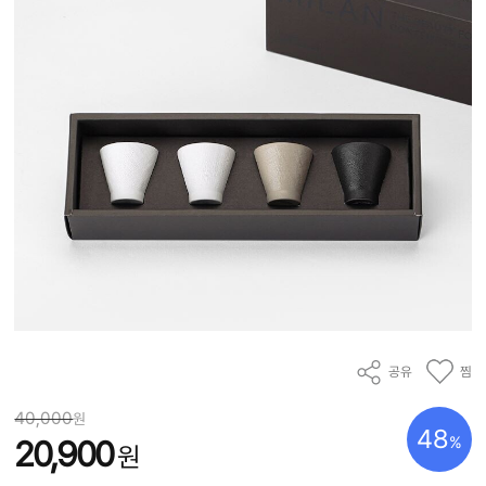
공유
찜
40,000
원
48
%
20,900
원