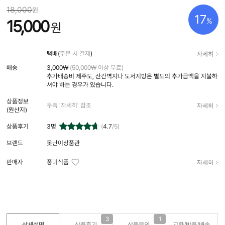
18,000
원
17
%
15,000
원
자세히
택배(
주문 시 결제
)
배송
3,000₩
(50,000₩ 이상 무료)
추가배송비
제주도, 산간벽지나 도서지방은 별도의 추가금액을 지불하
셔야 하는 경우가 있습니다.
상품정보
자세히
우측 '자세히' 참조
(원산지)
상품후기
3
명
(
4.7
/5)
브랜드
못난이상품관
자세히
판매자
풍미식품
3
1
상세설명
상품후기
상품문의
교환/반품/
배송