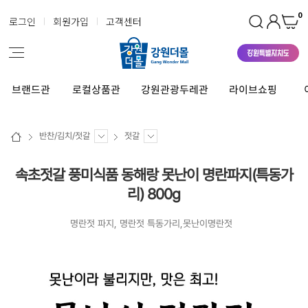
0
로그인
회원가입
고객센터
브랜드관
로컬상품관
강원관광두레관
라이브쇼핑
반찬/김치/젓갈
젓갈
속초젓갈 풍미식품 동해랑 못난이 명란파지(특동가
리) 800g
명란젓 파지, 명란젓 특동가리,못난이명란젓