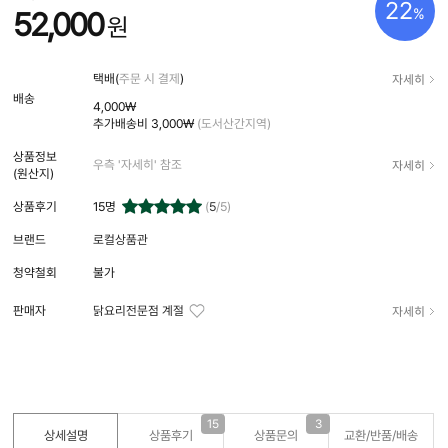
22
%
52,000
원
자세히
택배(
주문 시 결제
)
배송
4,000₩
추가배송비
3,000₩
(도서산간지역)
상품정보
자세히
우측 '자세히' 참조
(원산지)
상품후기
15
명
(
5
/5)
브랜드
로컬상품관
청약철회
불가
자세히
판매자
닭요리전문점 계절
15
3
상세설명
상품후기
상품문의
교환/반품/
배송