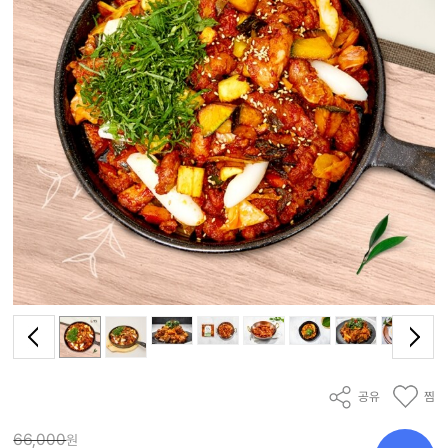
공유
찜
66,000
원