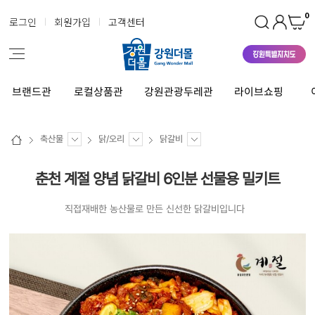
0
로그인
회원가입
고객센터
브랜드관
로컬상품관
강원관광두레관
라이브쇼핑
축산물
닭/오리
닭갈비
춘천 계절 양념 닭갈비 6인분 선물용 밀키트
직접재배한 농산물로 만든 신선한 닭갈비입니다