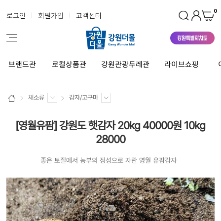
0
로그인
회원가입
고객센터
브랜드관
로컬상품관
강원관광두레관
라이브쇼핑
채소류
감자/고구마
[영월유팜] 강원도 햇감자 20kg 40000원 10kg
28000
좋은 토질에서 농부의 정성으로 자란 영월 유팜감자