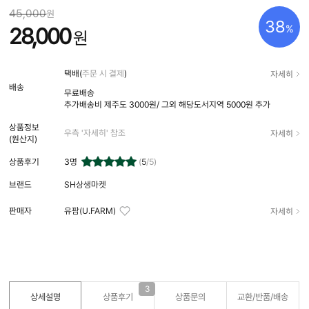
45,000
원
38
%
28,000
원
자세히
택배(
주문 시 결제
)
배송
무료배송
추가배송비
제주도 3000원/ 그외 해당도서지역 5000원 추가
상품정보
자세히
우측 '자세히' 참조
(원산지)
상품후기
3
명
(
5
/5)
브랜드
SH상생마켓
자세히
판매자
유팜(U.FARM)
3
상세설명
상품후기
상품문의
교환/반품/
배송