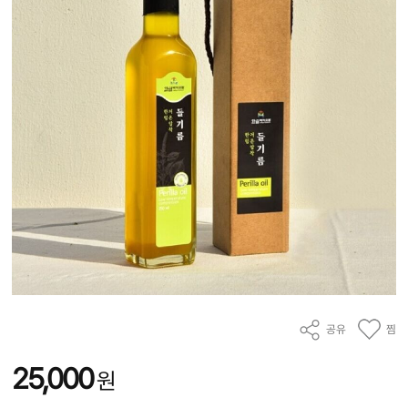
공유
찜
25,000
원