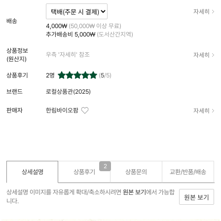
자세히
배송
4,000₩
(50,000₩ 이상 무료)
추가배송비
5,000₩
(도서산간지역)
상품정보
자세히
우측 '자세히' 참조
(원산지)
상품후기
2
명
(
5
/5)
브랜드
로컬상품관(2025)
자세히
판매자
한림바이오팜
2
상세설명
상품후기
상품문의
교환/반품/
배송
상세설명 이미지를 자유롭게 확대/축소하시려면
원본 보기
에서 가능합
원본 보기
니다.