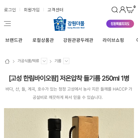
0
로그인
회원가입
고객센터
브랜드관
로컬상품관
강원관광두레관
라이브쇼핑
가공식품/떡류
기름
[고성 한림바이오팜] 저온압착 들기름 250ml 1병
바다, 산, 들, 계곡, 호수가 있는 청정 고성에서 농사 지은 들깨를 HACCP 가
공설비로 깨끗하게 짜서 믿을 수 있습니다.