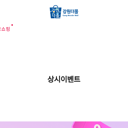
브쇼핑
상시이벤트