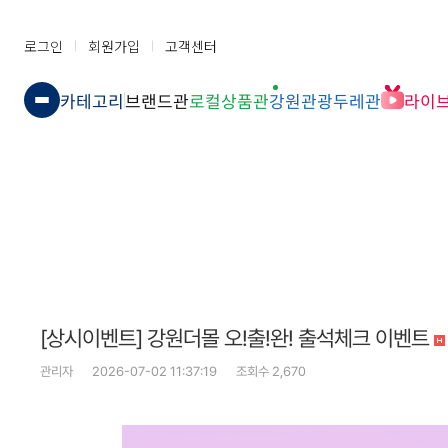
로그인
회원가입
고객센터
카테고리
브랜드관
로컬상품관
강원관광두레관
라이
[상시이벤트] 강원더몰 오!출!완! 출석체크 이벤트
관리자
2026-07-02 11:37:19
조회수 2,670