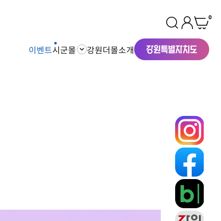
0
이벤트
시군몰
강원더몰소개