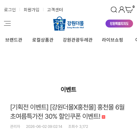
0
로그인
회원가입
고객센터
브랜드관
로컬상품관
강원관광두레관
라이브쇼핑
이벤트
[기획전 이벤트] [강원더몰X홍천몰] 홍천몰 6월
초여름특가전 30% 할인쿠폰 이벤트!
관리자
2026-06-02 09:02:14
조회수 3,172