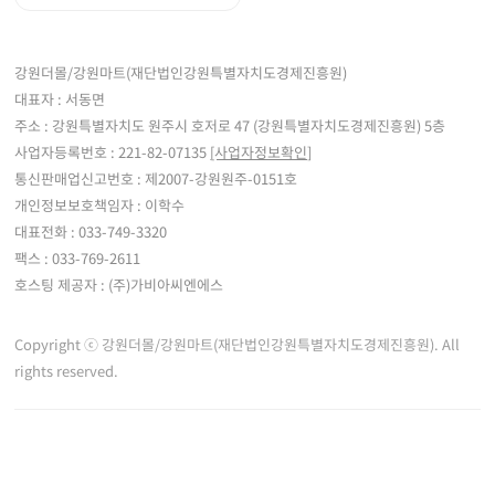
강원더몰/강원마트(재단법인강원특별자치도경제진흥원)
대표자 : 서동면
주소 : 강원특별자치도 원주시 호저로 47 (강원특별자치도경제진흥원) 5층
사업자등록번호 : 221-82-07135
[사업자정보확인]
통신판매업신고번호 : 제2007-강원원주-0151호
개인정보보호책임자 : 이학수
대표전화 : 033-749-3320
팩스 : 033-769-2611
호스팅 제공자 : (주)가비아씨엔에스
Copyright ⓒ 강원더몰/강원마트(재단법인강원특별자치도경제진흥원). All
rights reserved.
※ 강원더몰은 통신판매중개자로서 통신판매 당사자가 아니며, 판매자 등록한 상품정
보 및 거래에 대한 강원더몰은 책임을 지지 않습니다.