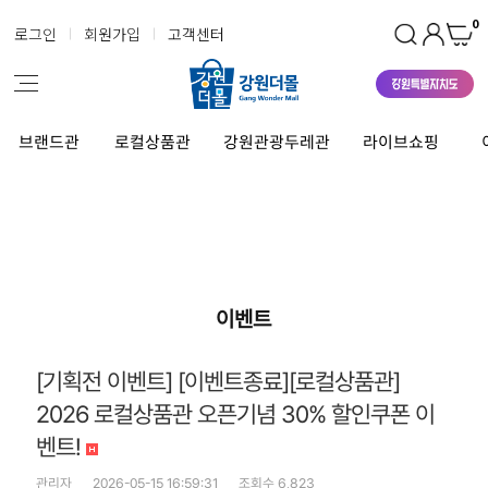
0
로그인
회원가입
고객센터
브랜드관
로컬상품관
강원관광두레관
라이브쇼핑
이벤트
[기획전 이벤트] [이벤트종료][로컬상품관]
2026 로컬상품관 오픈기념 30% 할인쿠폰 이
벤트!
관리자
2026-05-15 16:59:31
조회수 6,823