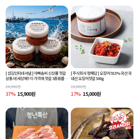
[ 섬김인터네셔널 ]
아빠솜씨 신상품 젓갈
[ 주식회사 청해담 ]
오징어78.5% 국산 국
삼총사(세상에!! 이 가격에 젓갈 3종류를?)
내산 오징어젓갈 500g
150g 3종
24,900
원
18,000
원
37
%
15,900
원
17
%
15,000
원