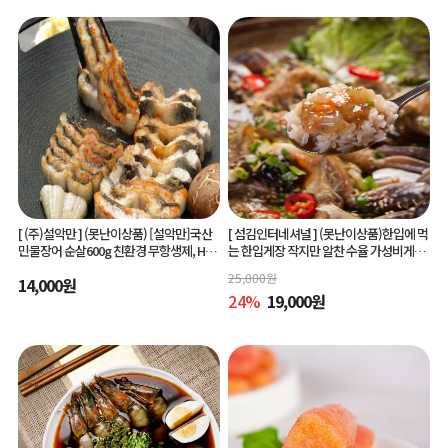
[ (주)설악만 ]
(못난이상품) [설악만]국산
[ 섬김인터네셔널 ]
(못난이상품)한입에 먹
민물장어 순살600g 친환경 무항생제, HAC
는 한입게장 작지만 알찬 수율 가성비게장
CP(해썹) 인증!
6미/10미 맛있게 간단하게 즐기는 아빠솜
25,000
원
14,000
원
씨한입게장
24
%
19,000
원