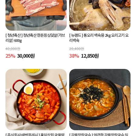
[ 청년축산 ]
청년축산 한돈등심덧살(가브
[ 뉴랜드 ]
통오리 백숙용 2kg 오리고기 오
리살) 600g
리백숙
40,000
원
20,400
원
25
%
30,000
원
38
%
12,850
원
[ 주식회사 태범프레시 ]
홍익상회 국물떡
[ 강릉장칼국수 ]
얼큰한 강릉장칼국수 밀