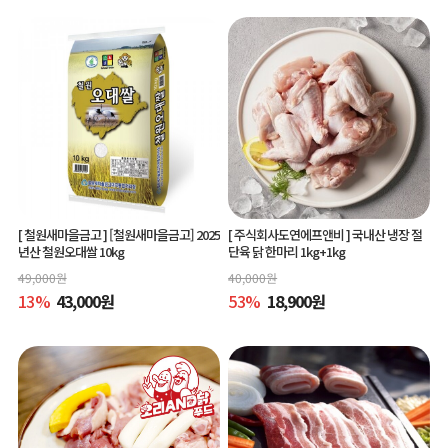
[ 철원새마을금고 ]
[철원새마을금고] 2025
[ 주식회사도연에프앤비 ]
국내산 냉장 절
년산 철원오대쌀 10kg
단육 닭 한마리 1kg+1kg
49,000
원
40,000
원
13
%
43,000
원
53
%
18,900
원