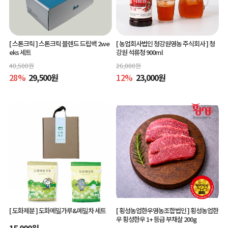
[ 스톤크릭 ]
스톤크릭 블렌드 드립백 2we
[ 농업회사법인 청강원영농 주식회사 ]
청
eks 세트
강원 석류청 900ml
40,500
원
26,000
원
28
%
29,500
원
12
%
23,000
원
[ 도화제분 ]
도화메밀가루&메밀차 세트
[ 횡성농업한우영농조합법인 ]
횡성농업한
우 횡성한우 1+ 등급 부채살 200g
15,000
원