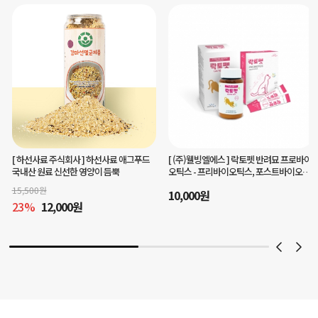
[ (주)웰빙엘에스 ]
락토펫 반려묘 프로바이
[ 맘마미아 ]
헬로플라그아이케어40g(3개
오틱스 - 프리바이오틱스, 포스트바이오틱
월분)눈건강 구강케어를 한번에
스 함유
10,000
원
45,000
원