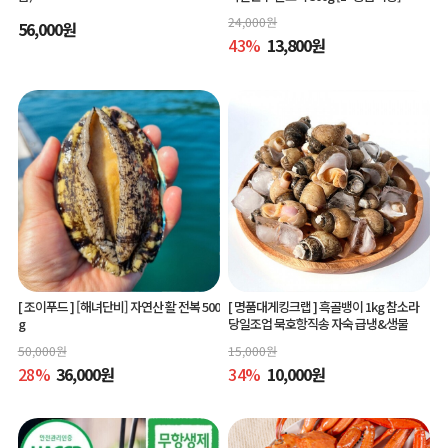
24,000
원
56,000
원
43
%
13,800
원
[ 조이푸드 ]
[해녀단비] 자연산 활 전복 500
[ 명품대게킹크랩 ]
흑골뱅이 1kg 참소라
g
당일조업 묵호항직송 자숙 급냉&생물
50,000
원
15,000
원
28
%
36,000
원
34
%
10,000
원