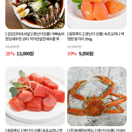
[ 섬김인터네셔널 ]
(못난이상품) 아빠솜씨
[ 동화푸드 ]
(못난이 상품) 속초오마니 백
한입새우장 25미 작지만알찬새우를 푸짐
명란 동가리 350g
하게 즐길수 있는 한입새우장
18,000
원
16,000
원
28
%
13,000
원
39
%
9,850
원
[ 동화푸드 ]
(못난이 상품) 속초오마니 명
[ (주)동해항씨푸드 ]
(못난이상품) 가성비