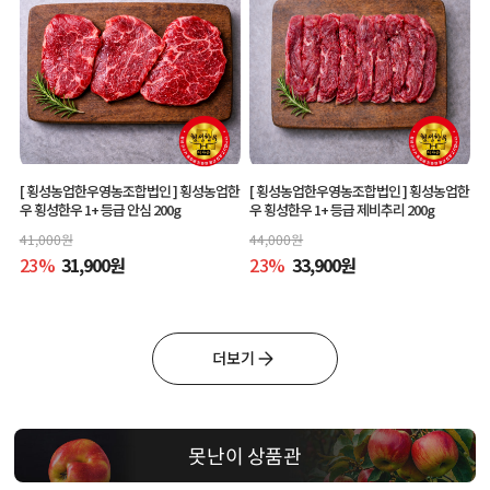
[ 횡성농업한우영농조합법인 ]
횡성농업한
[ 횡성농업한우영농조합법인 ]
횡성농업한
우 횡성한우 1+ 등급 안심 200g
우 횡성한우 1+ 등급 제비추리 200g
41,000
원
44,000
원
23
%
31,900
원
23
%
33,900
원
더보기
못난이 상품관