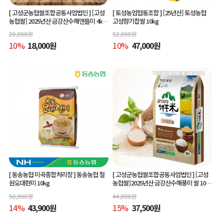
[ 고성군농협쌀조합공동사업법인 ]
[고성
[ 토성농업협동조합 ]
[25년산] 토성농협
농협쌀] 2025년산 금강산수해앤들미 4kg
고성향기찹쌀 10kg
(상등급) 당일도정
20,000
원
52,000
원
10
%
18,000
원
10
%
47,000
원
[ 동송농협 미곡종합처리장 ]
동송농협 철
[ 고성군농협쌀조합공동사업법인 ]
[고성
원오대현미 10kg
농협쌀]2025년산 금강산수해풍미 쌀 10kg
(상등급)당일도정
50,900
원
44,000
원
14
%
43,900
원
15
%
37,500
원