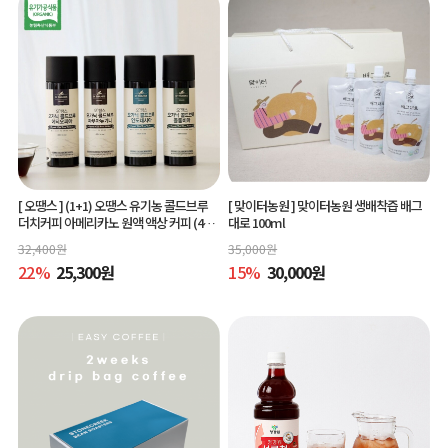
[ 오땡스 ]
(1+1) 오땡스 유기농 콜드브루
[ 맞이터농원 ]
맞이터농원 생배착즙 배그
더치커피 아메리카노 원액 액상 커피 (400
대로 100ml
ml x 2개, 교차 구매 가능)
32,400
원
35,000
원
22
%
25,300
원
15
%
30,000
원