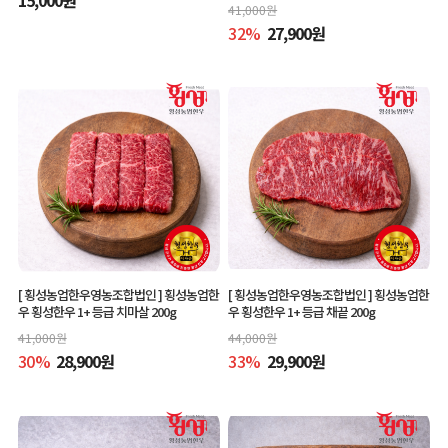
41,000
원
32
%
27,900
원
[ 횡성농업한우영농조합법인 ]
횡성농업한
[ 횡성농업한우영농조합법인 ]
횡성농업한
우 횡성한우 1+ 등급 치마살 200g
우 횡성한우 1+ 등급 채끝 200g
41,000
원
44,000
원
30
%
28,900
원
33
%
29,900
원