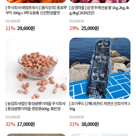
[ 주식회사 태범프레시 ]
[홍익상회] 종로쭈
[ 삼생마을 ]
삼생 두메산골 팥 1kg,2kg,3k
꾸미 300g x 3팩 오동통 신선한원물맛 그
g,8kg(2025년산)
대로
32,900
원
35,000
원
11
%
29,600
원
29
%
25,000
원
[ 농업회사법인 횡성굼벵이마을 주식회사
[ 조이푸드 ]
[해녀단비] 자연산 건조미역 3
]
횡성굼벵이마을 생땅콩600g. 볶은땅콩6
50g
00g, 빨간생땅콩600g
25,000
원
55,000
원
32
%
17,000
원
31
%
38,000
원