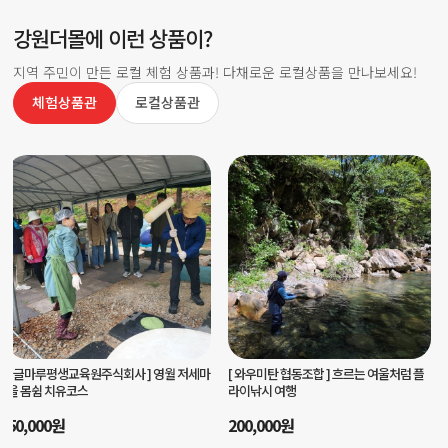
강원더몰에 이런 상품이?
지역 주민이 만든 로컬 체험 상품과! 다채로운 로컬상품을 만나보세요!
체험상품관
로컬상품관
[ 양양서핑학교 ]
양양서핑학교 서핑입문강
[ 마을선생님협동조합 ]
나만의 스티치로
습
완성하는 가죽키링 체험
80,000
원
35,000
원