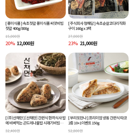
[ 풍미식품 ]
속초젓갈 풍미식품 씨앗비빔
[ 주식회사 청해담 ]
속초순살코다리직화
젓갈 400g/800g
구이 160g x 3팩
15,000
원
27,000
원
20
%
12,000
원
23
%
21,000
원
[ (주)산채만 ]
[산채만] 간편식 한끼식사 밥
[ 부리또만나 ]
프리미엄 냉동 간편식 타코
에 비벼먹는 곤드레나물밥 시래기비빔밥
2종 10+1이벤트 150g
비빔소스 비벼요 80g 9봉
32,400
원
52,800
원