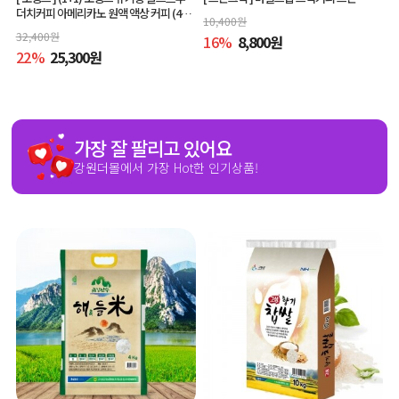
더치커피 아메리카노 원액 액상 커피 (400
10,400
원
ml x 2개, 교차 구매 가능)
32,400
원
16
%
8,800
원
22
%
25,300
원
가장 잘 팔리고 있어요
강원더몰에서 가장 Hot한 인기상품!