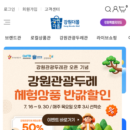
0
로그인
회원가입
고객센터
브랜드관
로컬상품관
강원관광두레관
라이브쇼핑
강원더몰 상품 좋아~ 너무 좋아~