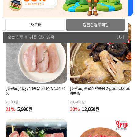
강원더몰 추천상품 추천드립니다!
재구매
강원관광두레관
오늘 하루 이 창을 열지 않음
닫기
[ 뉴랜드 ]
1kg 닭가슴살 국내산 닭고기 냉
[ 뉴랜드 ]
통오리 백숙용 2kg 오리고기 오
동
리백숙
7,500
원
20,400
원
21
%
5,990
원
38
%
12,850
원