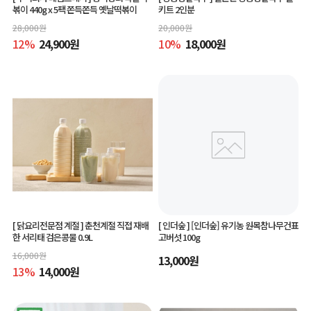
볶이 440g x 5팩 쫀득쫀득 옛날떡볶이
키트 2인분
28,000
원
20,000
원
12
%
24,900
원
10
%
18,000
원
[ 닭요리전문점 계절 ]
춘천계절 직접 재배
[ 인더숲 ]
[인더숲] 유기농 원목참나무건표
한 서리태 검은콩물 0.9L
고버섯 100g
16,000
원
13,000
원
13
%
14,000
원