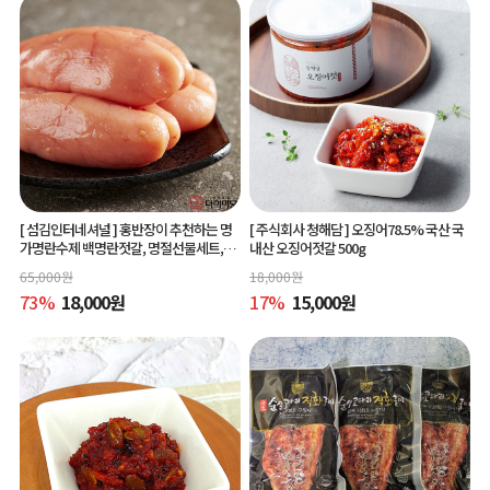
[ 섬김인터네셔널 ]
홍반장이 추천하는 명
[ 주식회사 청해담 ]
오징어78.5% 국산 국
가명란수제 백명란젓갈, 명절선물세트,공
내산 오징어젓갈 500g
동구매
65,000
원
18,000
원
73
%
18,000
원
17
%
15,000
원