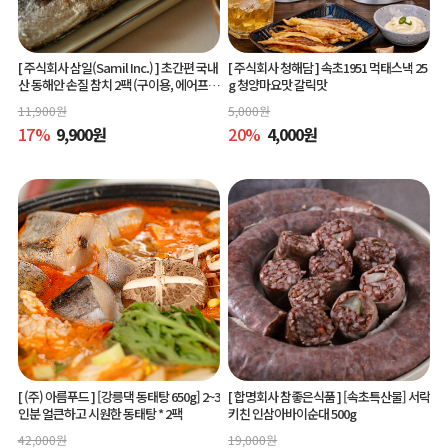
[ 주식회사 삼일(Samil Inc.) ]
초간편 국내
[ 주식회사 청해담 ]
속초1951 먹태스낵 25
산 동해안 손질 참치 2팩 (구이용, 에어프라
g 청양마요맛 갈릭맛
이어 간편조리)
11,900
원
5,000
원
17
%
9,900
원
20
%
4,000
원
[ (주) 아름푸드 ]
[강릉댁 동태탕 650g] 2~3
[ 합명회사 참좋은식품 ]
[속초특산물] 서락
인분 얼큰하고 시원한 동태탕 * 2팩
키친 인삼아바이순대 500g
42,000
원
19,000
원