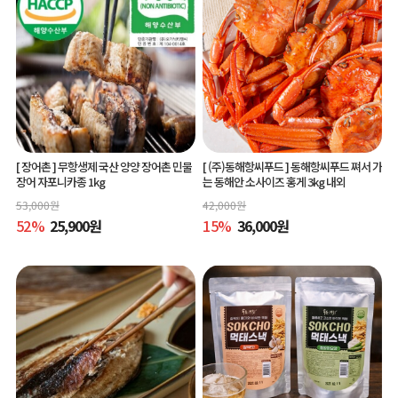
[ 장어촌 ]
무항생제 국산 양양 장어촌 민물
[ (주)동해항씨푸드 ]
동해항씨푸드 쪄서 가
장어 자포니카종 1kg
는 동해안 소사이즈 홍게 3kg 내외
53,000
원
42,000
원
52
%
25,900
원
15
%
36,000
원