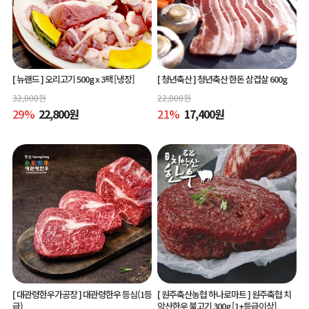
[ 뉴랜드 ]
오리고기 500g x 3팩 [냉장]
[ 청년축산 ]
청년축산 한돈 삼겹살 600g
32,000
원
22,000
원
29
%
22,800
원
21
%
17,400
원
[ 대관령한우가공장 ]
대관령한우 등심(1등
[ 원주축산농협 하나로마트 ]
원주축협 치
급)
악산한우 불고기 300g [1+등급이상]