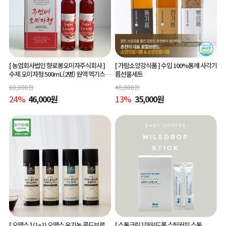
[ 농업회사법인 향로봉오미자주식회사 ]
[ 가람소양강식품 ]
수입 100%통깨 사각기
수제 오미자청 500mL(2병) 원액 엑기스l
름선물세트
[주연네 오미자]
60,000
원
40,000
원
24
%
46,000
원
13
%
35,000
원
[ 오땡스 ]
(1+1) 오땡스 유기농 콜드브루
[ 스톤크릭 ]
마일드롭 스틱커피 스톤