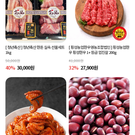
[ 청년축산 ]
청년축산 한돈 실속 선물세트
[ 횡성농업한우영농조합법인 ]
횡성농업한
1kg
우 횡성한우 1+ 등급 업진살 200g
50,000
원
41,000
원
40
%
30,000
원
32
%
27,900
원