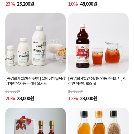
23
%
25,200
원
10
%
48,000
원
[ 농업회사법인(주)진영 ]
철원 삼막골목장
[ 농업회사법인 청강원영농 주식회사 ]
청
디어팜 유기농 무가당 요거트
강원 석류청 900ml
35,000
원
26,000
원
20
%
28,000
원
12
%
23,000
원