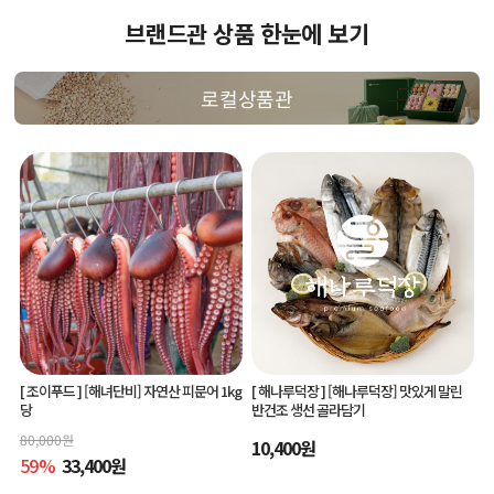
브랜드관 상품 한눈에 보기
로컬상품관
[ 조이푸드 ]
[해녀단비] 자연산 피문어 1kg
[ 해나루덕장 ]
[해나루덕장] 맛있게 말린
당
반건조 생선 골라담기
80,000
원
10,400
원
59
%
33,400
원