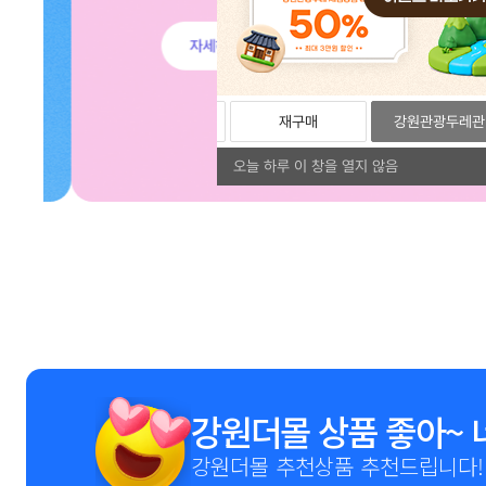
리뷰
포토리뷰
재구매
강원관광두레관
오늘 하루 이 창을 열지 않음
1
2
3
4
5
6
7
8
9
강원더몰 상품 좋아~ 
강원더몰 추천상품 추천드립니다!