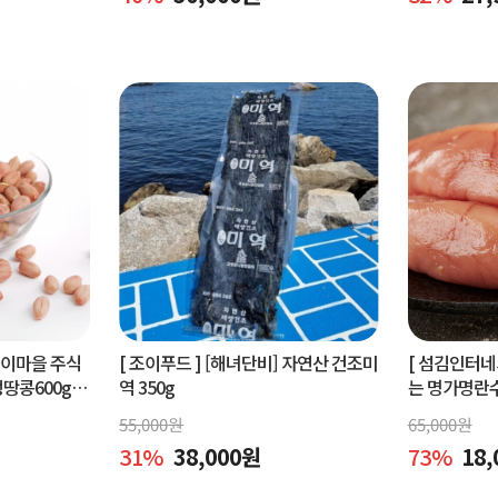
벵이마을 주식
[ 조이푸드 ]
[해녀단비] 자연산 건조미
[ 섬김인터네
콩600g.
역 350g
는 명가명란
콩600g
물세트,공동
55,000
원
65,000
원
31
%
38,000
원
73
%
18,