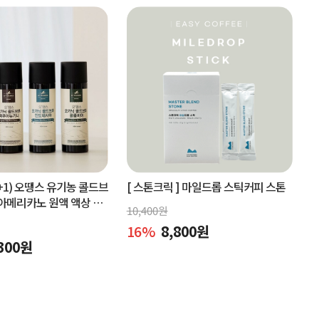
+1) 오땡스 유기농 콜드브
[ 스톤크릭 ]
마일드롭 스틱커피 스톤
아메리카노 원액 액상 커
10,400
원
x 2개, 교차 구매 가능)
16
%
8,800
원
300
원