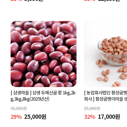
[ 삼생마을 ]
삼생 두메산골 팥 1kg,2k
[ 농업회사법인 횡성굼
g,3kg,8kg(2025년산)
회사 ]
횡성굼벵이마을 생땅
볶은땅콩600g, 빨간생땅
35,000
원
25,000
원
29
%
25,000
원
32
%
17,000
원