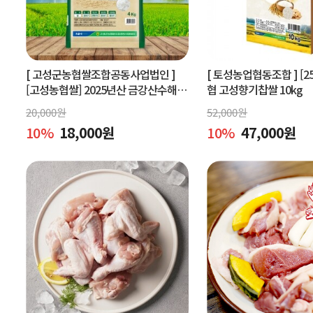
[ 고성군농협쌀조합공동사업법인 ]
[ 토성농업협동조합 ]
[2
[고성농협쌀] 2025년산 금강산수해앤
협 고성향기찹쌀 10kg
들미 4kg (상등급) 당일도정
20,000
원
52,000
원
10
%
18,000
원
10
%
47,000
원