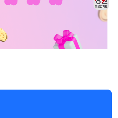
재구매
강원관광두레관
출석체크
리뷰