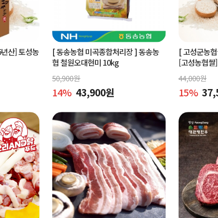
5년산] 토성농
[ 동송농협 미곡종합처리장 ]
동송농
[ 고성군농
협 철원오대현미 10kg
[고성농협쌀]
미 쌀 10kg
50,900
원
44,000
원
14
%
43,900
원
15
%
37,