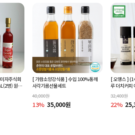
오미자주식회
[ 가람소양강식품 ]
수입 100%통깨
[ 오땡스 ]
(1
L(2병) 원액
사각기름선물세트
루 더치커피 
피 (400ml 
40,000
원
32,400
원
13
%
35,000
원
22
%
25,