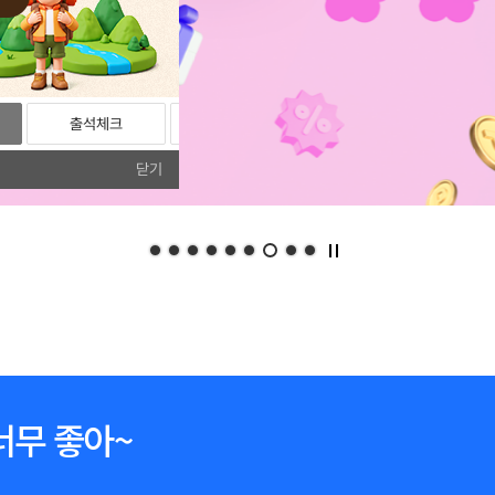
출석체크
리뷰
포토리뷰
닫기
너무 좋아~