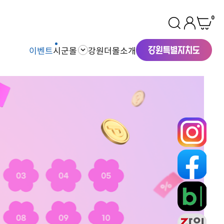
0
이벤트
시군몰
강원더몰소개