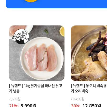
[ 뉴랜드 ]
1kg 닭가슴살 국내산 닭고
[ 뉴랜드 ]
통오리 백숙용 
기 냉동
기 오리백숙
7,500
원
20,400
원
21
%
5,990
원
38
%
12,850
원