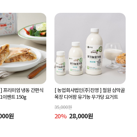
]
프리미엄 냉동 간편식
[ 농업회사법인(주)진영 ]
철원 삼막골
+1이벤트 150g
목장 디어팜 유기농 무가당 요거트
35,000
원
000
원
20
%
28,000
원