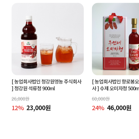
[ 농업회사법인 청강원영농 주식회사
[ 농업회사법인 향로봉
]
청강원 석류청 900ml
사 ]
수제 오미자청 500m
엑기스l[주연네 오미자]
26,000
원
60,000
원
12
%
23,000
원
24
%
46,000
원