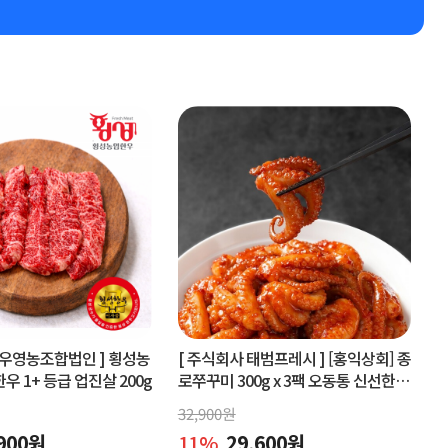
우영농조합법인 ]
횡성농
[ 주식회사 태범프레시 ]
[홍익상회] 종
 1+ 등급 업진살 200g
로쭈꾸미 300g x 3팩 오동통 신선한원
물맛 그대로
32,900
원
900
원
11
%
29,600
원