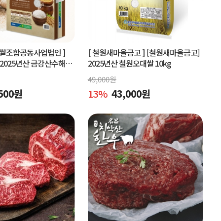
협쌀조합공동사업법인 ]
[ 철원새마을금고 ]
[철원새마을금고]
2025년산 금강산수해풍
2025년산 철원오대쌀 10kg
 (상등급)당일도정
49,000
원
500
원
13
%
43,000
원