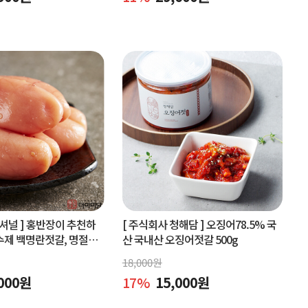
셔널 ]
홍반장이 추천하
[ 주식회사 청해담 ]
오징어78.5% 국
수제 백명란젓갈, 명절선
산 국내산 오징어젓갈 500g
구매
18,000
원
000
원
17
%
15,000
원