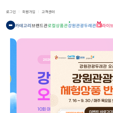
로그인
회원가입
고객센터
카테고리
브랜드관
로컬상품관
강원관광두레관
라이