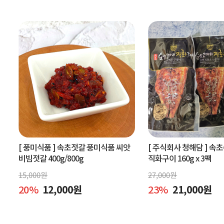
[ 풍미식품 ]
속초젓갈 풍미식품 씨앗
[ 주식회사 청해담 ]
속초
비빔젓갈 400g/800g
직화구이 160g x 3팩
15,000
원
27,000
원
20
%
12,000
원
23
%
21,000
원