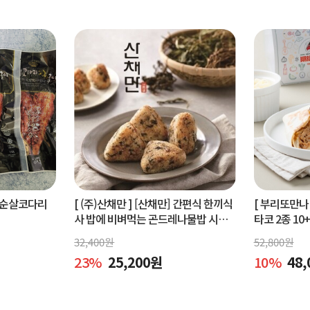
순살코다리
[ (주)산채만 ]
[산채만] 간편식 한끼식
[ 부리또만나 
사 밥에 비벼먹는 곤드레나물밥 시래
타코 2종 10
기비빔밥 비빔소스 비벼요 80g 9봉
32,400
원
52,800
원
23
%
25,200
원
10
%
48,