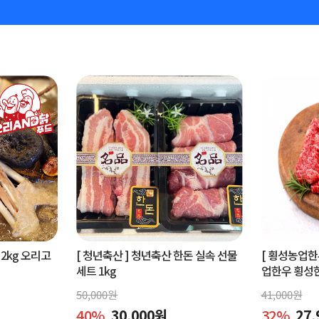
2kg 오리고
[ 청년축산 ]
청년축산 한돈 실속 선물
[ 횡성농업한
세트 1kg
업한우 횡성한우
50,000
원
41,000
원
40
%
30,000
원
32
%
27,