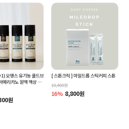
+1) 오땡스 유기농 콜드브
[ 스톤크릭 ]
마일드롭 스틱커피 스톤
아메리카노 원액 액상 커
10,400
원
x 2개, 교차 구매 가능)
16
%
8,800
원
300
원