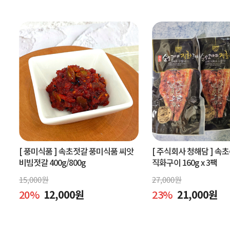
[ 풍미식품 ]
속초젓갈 풍미식품 씨앗
[ 주식회사 청해담 ]
속초
비빔젓갈 400g/800g
직화구이 160g x 3팩
15,000
원
27,000
원
20
%
12,000
원
23
%
21,000
원