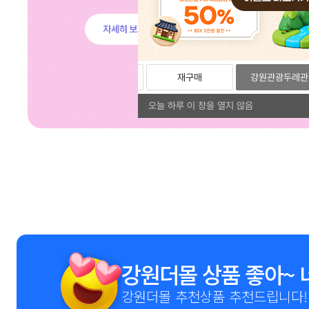
리뷰
포토리뷰
재구매
강원관광두레관
오늘 하루 이 창을 열지 않음
1
2
3
4
5
6
7
8
9
강원더몰 상품 좋아~ 
강원더몰 추천상품 추천드립니다!