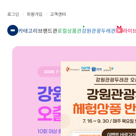
로그인
회원가입
고객센터
카테고리
브랜드관
로컬상품관
강원관광두레관
라이