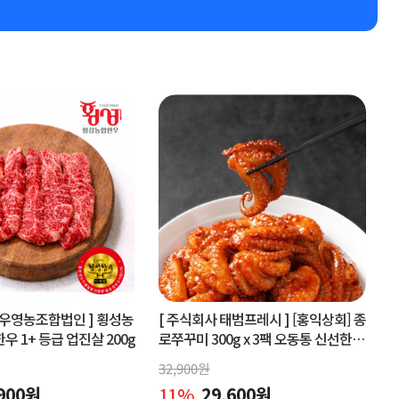
우영농조합법인 ]
횡성농
[ 주식회사 태범프레시 ]
[홍익상회] 종
 1+ 등급 업진살 200g
로쭈꾸미 300g x 3팩 오동통 신선한원
물맛 그대로
32,900
원
900
원
11
%
29,600
원