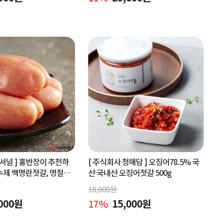
셔널 ]
홍반장이 추천하
[ 주식회사 청해담 ]
오징어78.5% 국
수제 백명란젓갈, 명절선
산 국내산 오징어젓갈 500g
구매
18,000
원
000
원
17
%
15,000
원