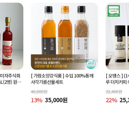
오미자주식회
[ 가람소양강식품 ]
수입 100%통깨
[ 오땡스 ]
(1
L(2병) 원액
사각기름선물세트
루 더치커피 
피 (400ml 
40,000
원
32,400
원
13
%
35,000
원
22
%
25,