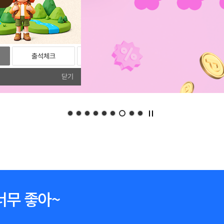
출석체크
리뷰
포토리뷰
닫기
너무 좋아~