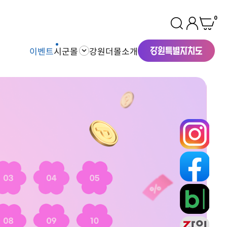
0
이벤트
시군몰
강원더몰소개