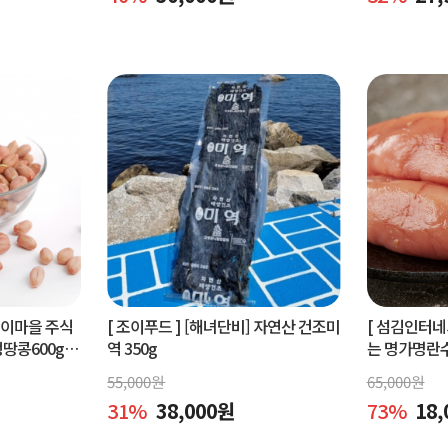
벵이마을 주식
[ 조이푸드 ]
[해녀단비] 자연산 건조미
[ 섬김인터네
콩600g.
역 350g
는 명가명란
콩600g
물세트,공동
55,000
원
65,000
원
31
%
38,000
원
73
%
18,