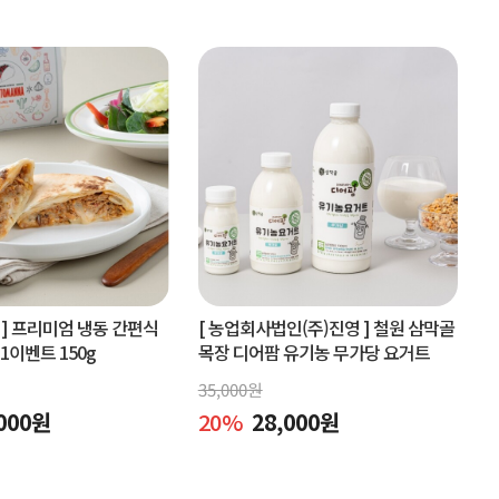
]
프리미엄 냉동 간편식
[ 농업회사법인(주)진영 ]
철원 삼막골
+1이벤트 150g
목장 디어팜 유기농 무가당 요거트
35,000
원
000
원
20
%
28,000
원