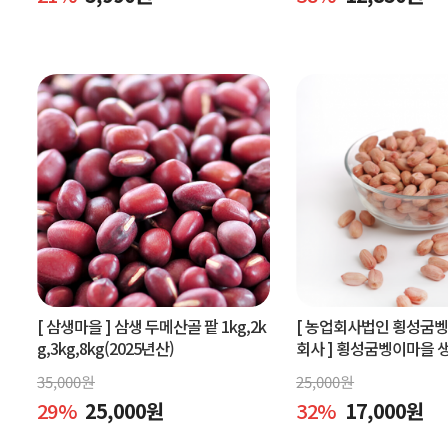
[ 삼생마을 ]
삼생 두메산골 팥 1kg,2k
[ 농업회사법인 횡성굼
g,3kg,8kg(2025년산)
회사 ]
횡성굼벵이마을 생땅
볶은땅콩600g, 빨간생땅
35,000
원
25,000
원
29
%
25,000
원
32
%
17,000
원