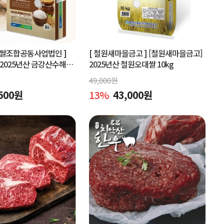
협쌀조합공동사업법인 ]
[ 철원새마을금고 ]
[철원새마을금고]
2025년산 금강산수해풍
2025년산 철원오대쌀 10kg
 (상등급)당일도정
49,000
원
500
원
13
%
43,000
원