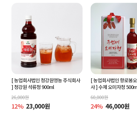
[ 농업회사법인 청강원영농 주식회사
[ 농업회사법인 향로봉
]
청강원 석류청 900ml
사 ]
수제 오미자청 500m
엑기스l[주연네 오미자]
26,000
원
60,000
원
12
%
23,000
원
24
%
46,000
원