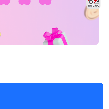
재구매
강원관광두레관
출석체크
리뷰