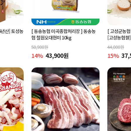
5년산] 토성농
[ 동송농협 미곡종합처리장 ]
동송농
[ 고성군농
협 철원오대현미 10kg
[고성농협쌀]
미 쌀 10kg
50,900
원
44,000
원
14
%
43,900
원
15
%
37,