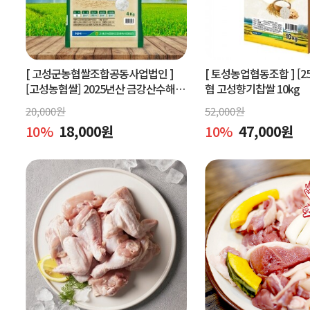
[ 고성군농협쌀조합공동사업법인 ]
[ 토성농업협동조합 ]
[2
[고성농협쌀] 2025년산 금강산수해앤
협 고성향기찹쌀 10kg
들미 4kg (상등급) 당일도정
20,000
원
52,000
원
10
%
18,000
원
10
%
47,000
원