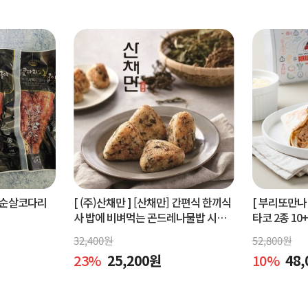
순살코다리
[ (주)산채만 ]
[산채만] 간편식 한끼식
[ 부리또만나 
사 밥에 비벼먹는 곤드레나물밥 시래
타코 2종 10
기비빔밥 비빔소스 비벼요 80g 9봉
32,400
원
52,800
원
23
%
25,200
원
10
%
48,