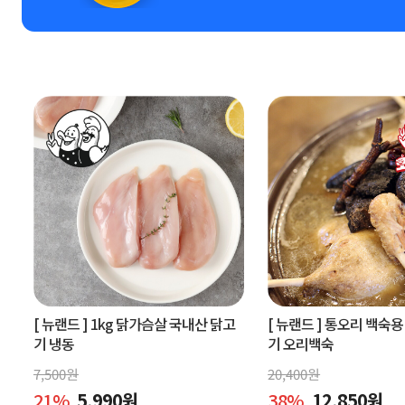
[ 뉴랜드 ]
1kg 닭가슴살 국내산 닭고
[ 뉴랜드 ]
통오리 백숙용 
기 냉동
기 오리백숙
7,500
원
20,400
원
21
%
5,990
원
38
%
12,850
원