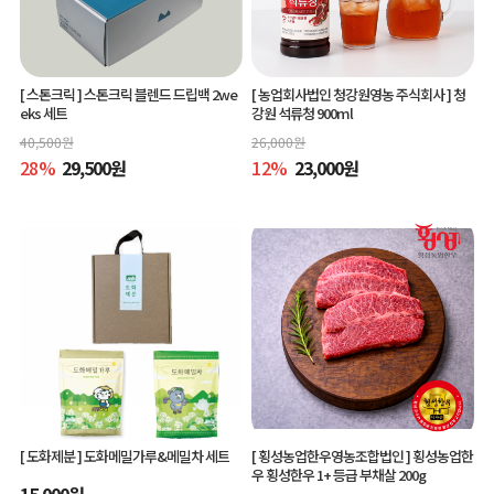
[ 스톤크릭 ]
스톤크릭 블렌드 드립백 2we
[ 농업회사법인 청강원영농 주식회사 ]
청
eks 세트
강원 석류청 900ml
40,500
원
26,000
원
28
%
29,500
원
12
%
23,000
원
[ 도화제분 ]
도화메밀가루&메밀차 세트
[ 횡성농업한우영농조합법인 ]
횡성농업한
우 횡성한우 1+ 등급 부채살 200g
15,000
원