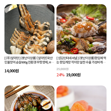
[ (주)설악만 ]
(못난이상품) [설악만]국산
[ 섬김인터네셔널 ]
(못난이상품)한입에 먹
민물장어 순살600g 친환경 무항생제, HAC
는 한입게장 작지만 알찬 수율 가성비게장
CP(해썹) 인증!
6미/10미 맛있게 간단하게 즐기는 아빠솜
25,000
원
14,000
원
씨한입게장
24
%
19,000
원