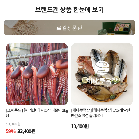
브랜드관 상품 한눈에 보기
로컬상품관
[ 조이푸드 ]
[해녀단비] 자연산 피문어 1kg
[ 해나루덕장 ]
[해나루덕장] 맛있게 말린
당
반건조 생선 골라담기
80,000
원
10,400
원
59
%
33,400
원