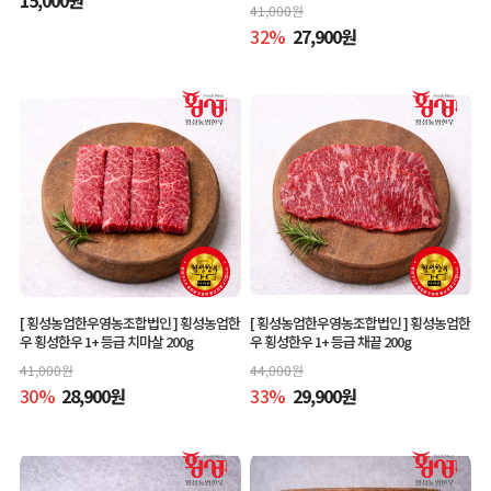
41,000
원
32
%
27,900
원
[ 횡성농업한우영농조합법인 ]
횡성농업한
[ 횡성농업한우영농조합법인 ]
횡성농업한
우 횡성한우 1+ 등급 치마살 200g
우 횡성한우 1+ 등급 채끝 200g
41,000
원
44,000
원
30
%
28,900
원
33
%
29,900
원