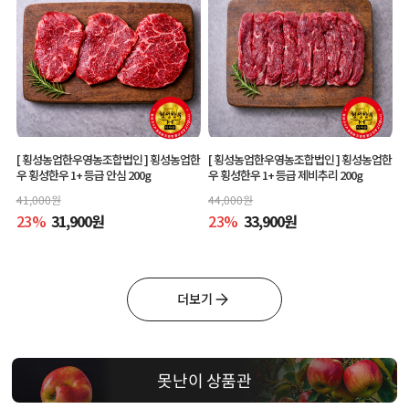
[ 횡성농업한우영농조합법인 ]
횡성농업한
[ 횡성농업한우영농조합법인 ]
횡성농업한
우 횡성한우 1+ 등급 안심 200g
우 횡성한우 1+ 등급 제비추리 200g
41,000
원
44,000
원
23
%
31,900
원
23
%
33,900
원
더보기
못난이 상품관