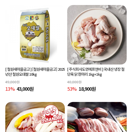
[ 철원새마을금고 ]
[철원새마을금고] 2025
[ 주식회사도연에프앤비 ]
국내산 냉장 절
년산 철원오대쌀 10kg
단육 닭 한마리 1kg+1kg
49,000
원
40,000
원
13
%
43,000
원
53
%
18,900
원