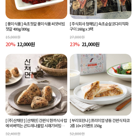
[ 풍미식품 ]
속초젓갈 풍미식품 씨앗비빔
[ 주식회사 청해담 ]
속초순살코다리직화
젓갈 400g/800g
구이 160g x 3팩
15,000
원
27,000
원
20
%
12,000
원
23
%
21,000
원
[ (주)산채만 ]
[산채만] 간편식 한끼식사 밥
[ 부리또만나 ]
프리미엄 냉동 간편식 타코
에 비벼먹는 곤드레나물밥 시래기비빔밥
2종 10+1이벤트 150g
비빔소스 비벼요 80g 9봉
32,400
원
52,800
원