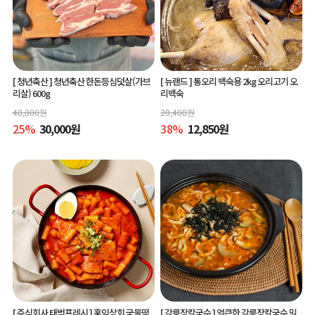
[ 청년축산 ]
청년축산 한돈등심덧살(가브
[ 뉴랜드 ]
통오리 백숙용 2kg 오리고기 오
리살) 600g
리백숙
40,000
원
20,400
원
25
%
30,000
원
38
%
12,850
원
[ 주식회사 태범프레시 ]
홍익상회 국물떡
[ 강릉장칼국수 ]
얼큰한 강릉장칼국수 밀