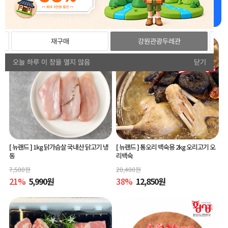
강원더몰 추천상품 추천드립니다!
재구매
강원관광두레관
오늘 하루 이 창을 열지 않음
닫기
[ 뉴랜드 ]
1kg 닭가슴살 국내산 닭고기 냉
[ 뉴랜드 ]
통오리 백숙용 2kg 오리고기 오
동
리백숙
7,500
원
20,400
원
21
%
5,990
원
38
%
12,850
원