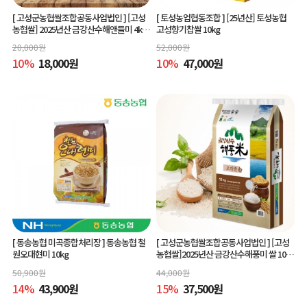
[ 고성군농협쌀조합공동사업법인 ]
[고성
[ 토성농업협동조합 ]
[25년산] 토성농협
농협쌀] 2025년산 금강산수해앤들미 4kg
고성향기찹쌀 10kg
(상등급) 당일도정
20,000
원
52,000
원
10
%
18,000
원
10
%
47,000
원
[ 동송농협 미곡종합처리장 ]
동송농협 철
[ 고성군농협쌀조합공동사업법인 ]
[고성
원오대현미 10kg
농협쌀]2025년산 금강산수해풍미 쌀 10kg
(상등급)당일도정
50,900
원
44,000
원
14
%
43,900
원
15
%
37,500
원