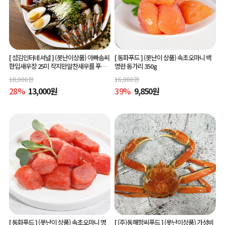
[ 섬김인터네셔널 ]
(못난이상품) 아빠솜씨
[ 동화푸드 ]
(못난이 상품) 속초오마니 백
한입새우장 25미 작지만알찬새우를 푸짐
명란 동가리 350g
하게 즐길수 있는 한입새우장
18,000
원
16,000
원
28
%
13,000
원
39
%
9,850
원
[ 동화푸드 ]
(못난이 상품) 속초오마니 명
[ (주)동해항씨푸드 ]
(못난이상품) 가성비