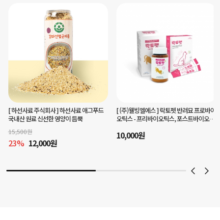
[ (주)웰빙엘에스 ]
락토펫 반려묘 프로바이
[ 맘마미아 ]
헬로플라그아이케어40g(3개
오틱스 - 프리바이오틱스, 포스트바이오틱
월분)눈건강 구강케어를 한번에
스 함유
10,000
원
45,000
원