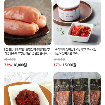
[ 섬김인터네셔널 ]
홍반장이 추천하는 명
[ 주식회사 청해담 ]
오징어78.5% 국산 국
가명란수제 백명란젓갈, 명절선물세트,공
내산 오징어젓갈 500g
동구매
65,000
원
18,000
원
73
%
18,000
원
17
%
15,000
원