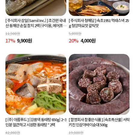
[ 주식회사 삼일(Samil Inc.) ]
초간편 국내
[ 주식회사 청해담 ]
속초1951 먹태스낵 25
산 동해안 손질 참치 2팩 (구이용, 에어프라
g 청양마요맛 갈릭맛
이어 간편조리)
11,900
원
5,000
원
17
%
9,900
원
20
%
4,000
원
[ (주) 아름푸드 ]
[강릉댁 동태탕 650g] 2~3
[ 합명회사 참좋은식품 ]
[속초특산물] 서락
인분 얼큰하고 시원한 동태탕 * 2팩
키친 인삼아바이순대 500g
42,000
원
19,000
원