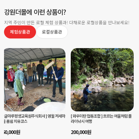
강원더몰에 이런 상품이?
지역 주민이 만든 로컬 체험 상품과! 다채로운 로컬상품을 만나보세요!
체험상품관
로컬상품관
[ 양양서핑학교 ]
양양서핑학교 서핑입문강
[ 마을선생님협동조합 ]
나만의 스티치로
습
완성하는 가죽키링 체험
80,000
원
35,000
원