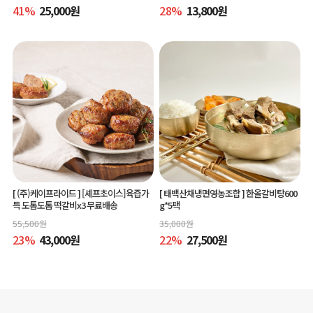
41
%
25,000
원
28
%
13,800
원
[ (주)케이프라이드 ]
[셰프초이스]육즙가
[ 태백산채냉면영농조합 ]
한올갈비탕600
득 도톰도톰 떡갈비x3 무료배송
g*5팩
55,500
원
35,000
원
23
%
43,000
원
22
%
27,500
원