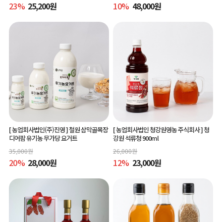
23
%
25,200
원
10
%
48,000
원
[ 농업회사법인(주)진영 ]
철원 삼막골목장
[ 농업회사법인 청강원영농 주식회사 ]
청
디어팜 유기농 무가당 요거트
강원 석류청 900ml
35,000
원
26,000
원
20
%
28,000
원
12
%
23,000
원