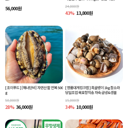
24,000
원
56,000
원
43
%
13,800
원
[ 조이푸드 ]
[해녀단비] 자연산 활 전복 500
[ 명품대게킹크랩 ]
흑골뱅이 1kg 참소라
g
당일조업 묵호항직송 자숙 급냉&생물
50,000
원
15,000
원
28
%
36,000
원
34
%
10,000
원