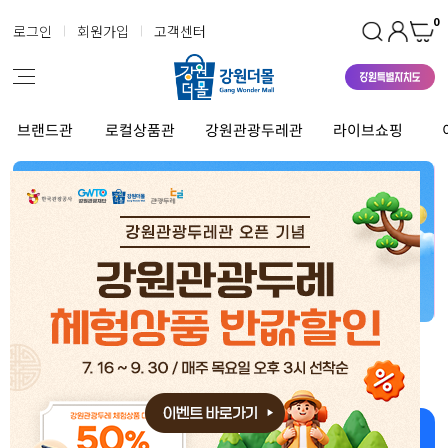
0
로그인
회원가입
고객센터
브랜드관
로컬상품관
강원관광두레관
라이브쇼핑
강원더몰 상품 좋아~ 너무 좋아~