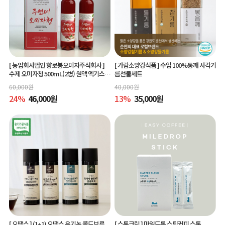
[ 농업회사법인 향로봉오미자주식회사 ]
[ 가람소양강식품 ]
수입 100%통깨 사각기
수제 오미자청 500mL(2병) 원액 엑기스l
름선물세트
[주연네 오미자]
60,000
원
40,000
원
24
%
46,000
원
13
%
35,000
원
[ 오땡스 ]
(1+1) 오땡스 유기농 콜드브루
[ 스톤크릭 ]
마일드롭 스틱커피 스톤