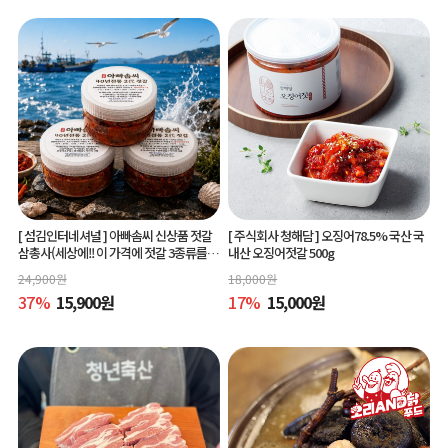
[ 섬김인터네셔널 ]
아빠솜씨 신상품 젓갈
[ 주식회사 청해담 ]
오징어78.5% 국산 국
삼총사(세상에!! 이 가격에 젓갈 3종류를?)
내산 오징어젓갈 500g
150g 3종
24,900
원
18,000
원
37
%
15,900
원
17
%
15,000
원