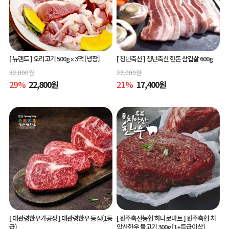
[ 뉴랜드 ]
오리고기 500g x 3팩 [냉장]
[ 청년축산 ]
청년축산 한돈 삼겹살 600g
32,000
원
22,000
원
29
%
22,800
원
21
%
17,400
원
[ 대관령한우가공장 ]
대관령한우 등심(1등
[ 원주축산농협 하나로마트 ]
원주축협 치
급)
악산한우 불고기 300g [1+등급이상]