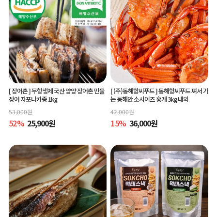
[ 장어촌 ]
무항생제 국산 양양 장어촌 민물
[ (주)동해항씨푸드 ]
동해항씨푸드 쪄서 가
장어 자포니카종 1kg
는 동해안 소사이즈 홍게 3kg 내외
53,000
원
42,000
원
52
%
25,900
원
15
%
36,000
원