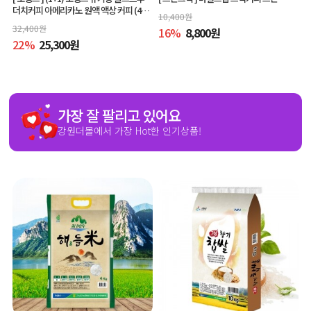
더치커피 아메리카노 원액 액상 커피 (400
10,400
원
ml x 2개, 교차 구매 가능)
32,400
원
16
%
8,800
원
22
%
25,300
원
가장 잘 팔리고 있어요
강원더몰에서 가장 Hot한 인기상품!