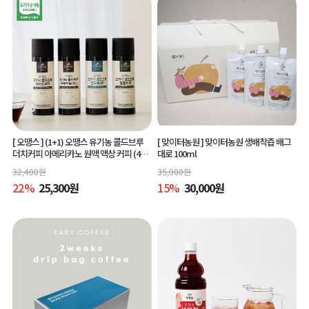
[ 오땡스 ]
(1+1) 오땡스 유기농 콜드브루
[ 맞이터농원 ]
맞이터농원 생배착즙 배그
더치커피 아메리카노 원액 액상 커피 (400
대로 100ml
ml x 2개, 교차 구매 가능)
32,400
원
35,000
원
22
%
25,300
원
15
%
30,000
원