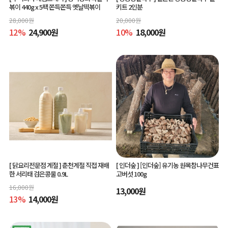
볶이 440g x 5팩 쫀득쫀득 옛날떡볶이
키트 2인분
28,000
원
20,000
원
12
%
24,900
원
10
%
18,000
원
[ 닭요리전문점 계절 ]
춘천계절 직접 재배
[ 인더숲 ]
[인더숲] 유기농 원목참나무건표
한 서리태 검은콩물 0.9L
고버섯 100g
16,000
원
13,000
원
13
%
14,000
원