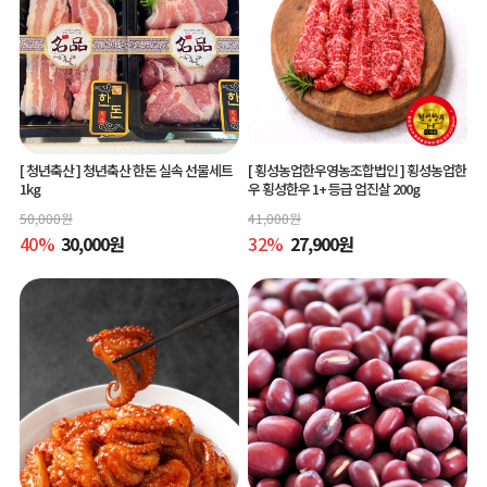
[ 청년축산 ]
청년축산 한돈 실속 선물세트
[ 횡성농업한우영농조합법인 ]
횡성농업한
1kg
우 횡성한우 1+ 등급 업진살 200g
50,000
원
41,000
원
40
%
30,000
원
32
%
27,900
원