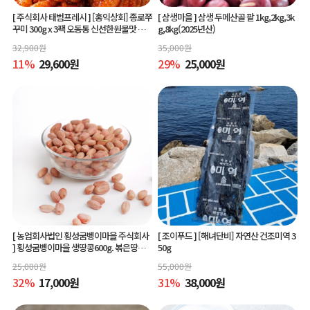
[ 주식회사 태범프레시 ]
[홍익상회] 종로쭈
[ 삼생마을 ]
삼생 두메산골 팥 1kg,2kg,3k
꾸미 300g x 3팩 오동통 신선한원물맛 그
g,8kg(2025년산)
대로
32,900
원
35,000
원
11
%
29,600
원
29
%
25,000
원
[ 농업회사법인 횡성굼벵이마을 주식회사
[ 조이푸드 ]
[해녀단비] 자연산 건조미역 3
]
횡성굼벵이마을 생땅콩600g. 볶은땅콩6
50g
00g, 빨간생땅콩600g
25,000
원
55,000
원
32
%
17,000
원
31
%
38,000
원