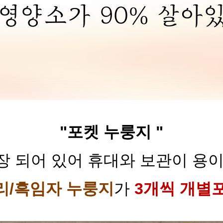
"포켓 누룽지 "
 되어 있어 휴대와 보관이 용
리/흑임자
누룽지
가
3개
씩 개별