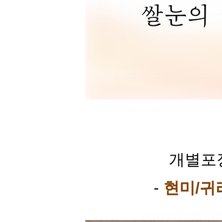
개별포장
-
현미/귀