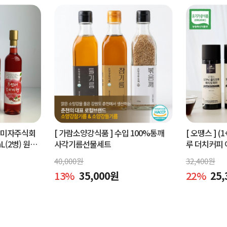
오미자주식회
[ 가람소양강식품 ]
수입 100%통깨
[ 오땡스 ]
(1
L(2병) 원액
사각기름선물세트
루 더치커피 
피 (400ml 
40,000
원
32,400
원
13
%
35,000
원
22
%
25,