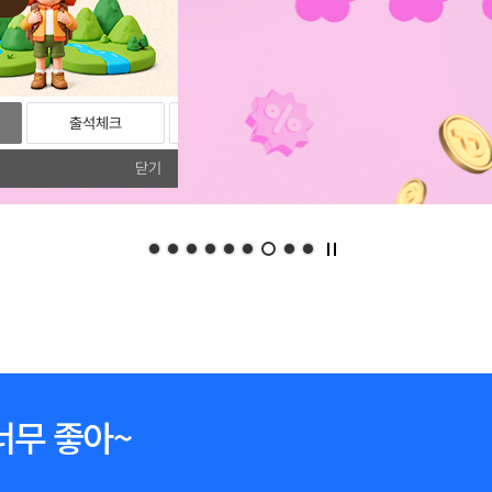
출석체크
리뷰
포토리뷰
닫기
너무 좋아~