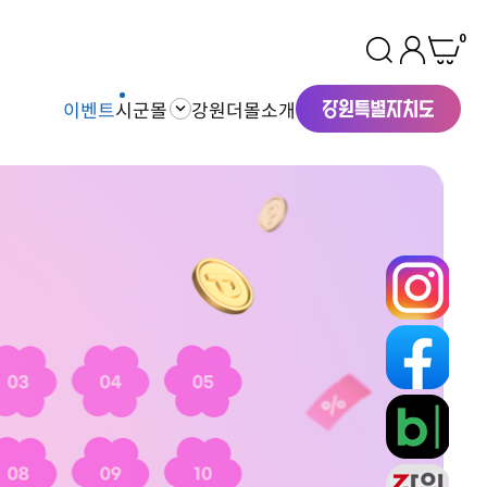
0
이벤트
시군몰
강원더몰소개