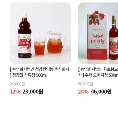
[ 농업회사법인 청강원영농 주식회사
[ 농업회사법인 향로봉
]
청강원 석류청 900ml
사 ]
수제 오미자청 500m
엑기스l[주연네 오미자]
26,000
원
60,000
원
12
%
23,000
원
24
%
46,000
원