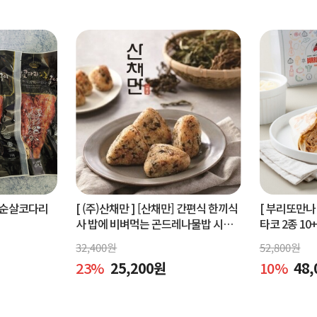
순살코다리
[ (주)산채만 ]
[산채만] 간편식 한끼식
[ 부리또만나 
사 밥에 비벼먹는 곤드레나물밥 시래
타코 2종 10
기비빔밥 비빔소스 비벼요 80g 9봉
32,400
원
52,800
원
23
%
25,200
원
10
%
48,