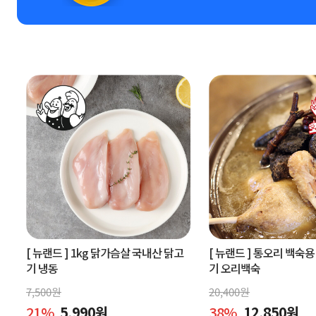
[ 뉴랜드 ]
1kg 닭가슴살 국내산 닭고
[ 뉴랜드 ]
통오리 백숙용 
기 냉동
기 오리백숙
7,500
원
20,400
원
21
%
5,990
원
38
%
12,850
원