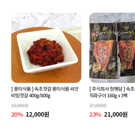
[ 풍미식품 ]
속초젓갈 풍미식품 씨앗
[ 주식회사 청해담 ]
속초
비빔젓갈 400g/800g
직화구이 160g x 3팩
15,000
원
27,000
원
20
%
12,000
원
23
%
21,000
원