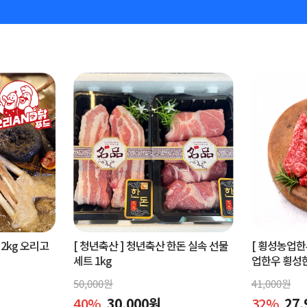
2kg 오리고
[ 청년축산 ]
청년축산 한돈 실속 선물
[ 횡성농업한
세트 1kg
업한우 횡성한우
50,000
원
41,000
원
40
%
30,000
원
32
%
27,