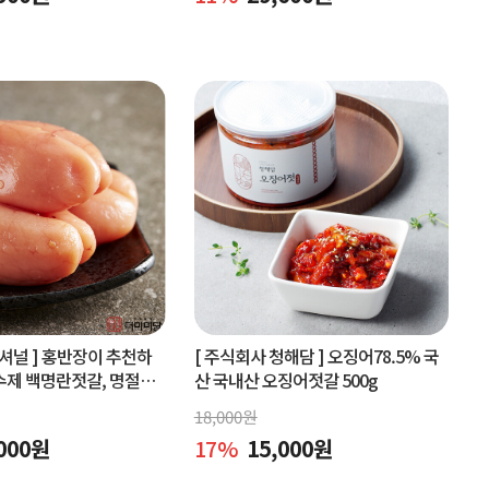
셔널 ]
홍반장이 추천하
[ 주식회사 청해담 ]
오징어78.5% 국
수제 백명란젓갈, 명절선
산 국내산 오징어젓갈 500g
구매
18,000
원
000
원
17
%
15,000
원