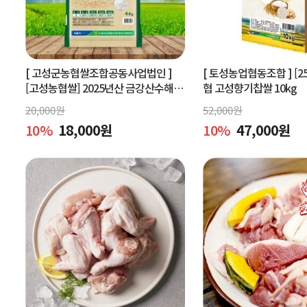
[ 고성군농협쌀조합공동사업법인 ]
[ 토성농업협동조합 ]
[2
[고성농협쌀] 2025년산 금강산수해앤
협 고성향기찹쌀 10kg
들미 4kg (상등급) 당일도정
20,000
원
52,000
원
10
%
18,000
원
10
%
47,000
원