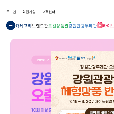
로그인
회원가입
고객센터
카테고리
브랜드관
로컬상품관
강원관광두레관
라이