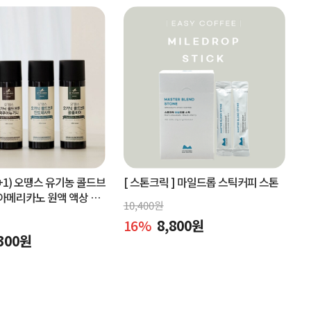
+1) 오땡스 유기농 콜드브
[ 스톤크릭 ]
마일드롭 스틱커피 스톤
아메리카노 원액 액상 커
10,400
원
x 2개, 교차 구매 가능)
16
%
8,800
원
300
원