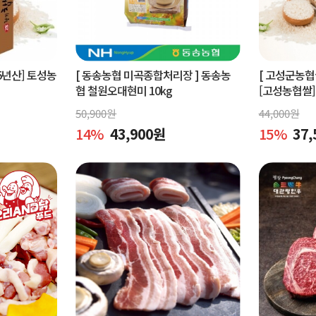
5년산] 토성농
[ 동송농협 미곡종합처리장 ]
동송농
[ 고성군농
협 철원오대현미 10kg
[고성농협쌀]
미 쌀 10kg
50,900
원
44,000
원
14
%
43,900
원
15
%
37,