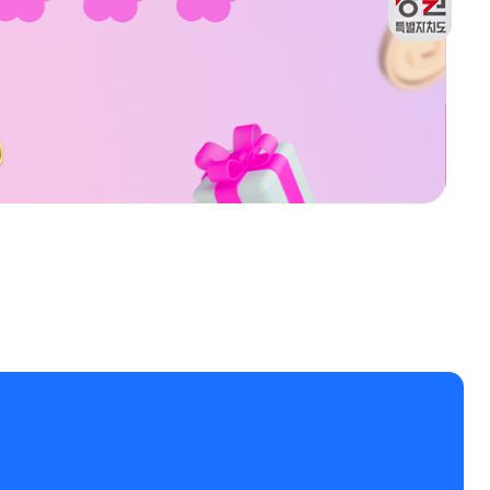
재구매
강원관광두레관
출석체크
리뷰