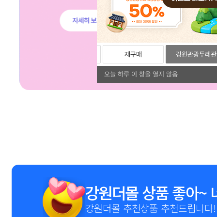
리뷰
포토리뷰
재구매
강원관광두레관
오늘 하루 이 창을 열지 않음
1
2
3
4
5
6
7
8
9
강원더몰 상품 좋아~ 
강원더몰 추천상품 추천드립니다!