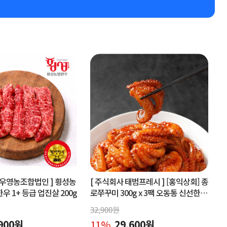
우영농조합법인 ]
횡성농
[ 주식회사 태범프레시 ]
[홍익상회] 종
 1+ 등급 업진살 200g
로쭈꾸미 300g x 3팩 오동통 신선한원
물맛 그대로
32,900
원
900
원
11
%
29,600
원