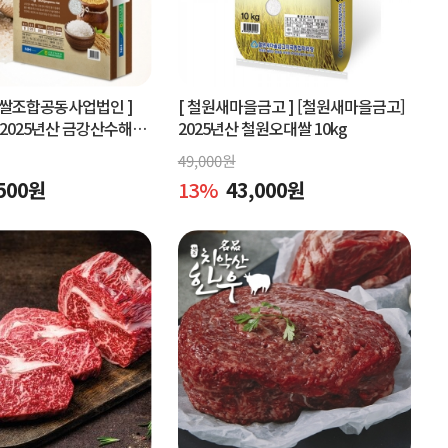
협쌀조합공동사업법인 ]
[ 철원새마을금고 ]
[철원새마을금고]
2025년산 금강산수해풍
2025년산 철원오대쌀 10kg
 (상등급)당일도정
49,000
원
500
원
13
%
43,000
원