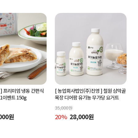
]
프리미엄 냉동 간편식
[ 농업회사법인(주)진영 ]
철원 삼막골
+1이벤트 150g
목장 디어팜 유기농 무가당 요거트
35,000
원
000
원
20
%
28,000
원