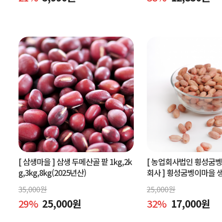
[ 삼생마을 ]
삼생 두메산골 팥 1kg,2k
[ 농업회사법인 횡성굼
g,3kg,8kg(2025년산)
회사 ]
횡성굼벵이마을 생땅
볶은땅콩600g, 빨간생땅
35,000
원
25,000
원
29
%
25,000
원
32
%
17,000
원