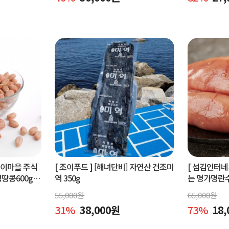
벵이마을 주식
[ 조이푸드 ]
[해녀단비] 자연산 건조미
[ 섬김인터네
콩600g.
역 350g
는 명가명란
콩600g
물세트,공동
55,000
원
65,000
원
31
%
38,000
원
73
%
18,