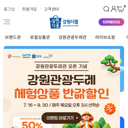
0
로그인
회원가입
고객센터
브랜드관
로컬상품관
강원관광두레관
라이브쇼핑
강원더몰 상품 좋아~ 너무 좋아~