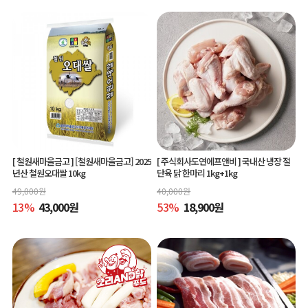
[ 철원새마을금고 ]
[철원새마을금고] 2025
[ 주식회사도연에프앤비 ]
국내산 냉장 절
년산 철원오대쌀 10kg
단육 닭 한마리 1kg+1kg
49,000
원
40,000
원
13
%
43,000
원
53
%
18,900
원