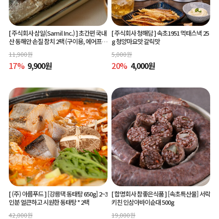
[ 주식회사 삼일(Samil Inc.) ]
초간편 국내
[ 주식회사 청해담 ]
속초1951 먹태스낵 25
산 동해안 손질 참치 2팩 (구이용, 에어프라
g 청양마요맛 갈릭맛
이어 간편조리)
11,900
원
5,000
원
17
%
9,900
원
20
%
4,000
원
[ (주) 아름푸드 ]
[강릉댁 동태탕 650g] 2~3
[ 합명회사 참좋은식품 ]
[속초특산물] 서락
인분 얼큰하고 시원한 동태탕 * 2팩
키친 인삼아바이순대 500g
42,000
원
19,000
원