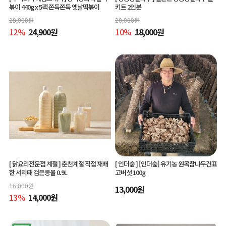
볶이 440g x 5팩 쫀득쫀득 옛날떡볶이
키트 2인분
28,000
원
20,000
원
12
%
24,900
원
10
%
18,000
원
[ 닭요리전문점 계절 ]
춘천계절 직접 재배
[ 인더숲 ]
[인더숲] 유기농 원목참나무건표
한 서리태 검은콩물 0.9L
고버섯 100g
16,000
원
13,000
원
13
%
14,000
원