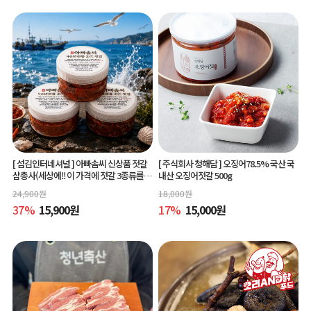
[ 섬김인터네셔널 ]
아빠솜씨 신상품 젓갈
[ 주식회사 청해담 ]
오징어78.5% 국산 국
삼총사(세상에!! 이 가격에 젓갈 3종류를?)
내산 오징어젓갈 500g
150g 3종
24,900
원
18,000
원
37
%
15,900
원
17
%
15,000
원