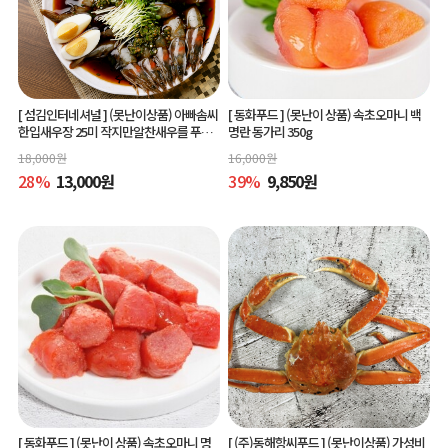
[ 섬김인터네셔널 ]
(못난이상품) 아빠솜씨
[ 동화푸드 ]
(못난이 상품) 속초오마니 백
한입새우장 25미 작지만알찬새우를 푸짐
명란 동가리 350g
하게 즐길수 있는 한입새우장
18,000
원
16,000
원
28
%
13,000
원
39
%
9,850
원
[ 동화푸드 ]
(못난이 상품) 속초오마니 명
[ (주)동해항씨푸드 ]
(못난이상품) 가성비