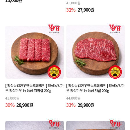
41,000
원
32
%
27,900
원
[ 횡성농업한우영농조합법인 ]
횡성농업한
[ 횡성농업한우영농조합법인 ]
횡성농업한
우 횡성한우 1+ 등급 치마살 200g
우 횡성한우 1+ 등급 채끝 200g
41,000
원
44,000
원
30
%
28,900
원
33
%
29,900
원