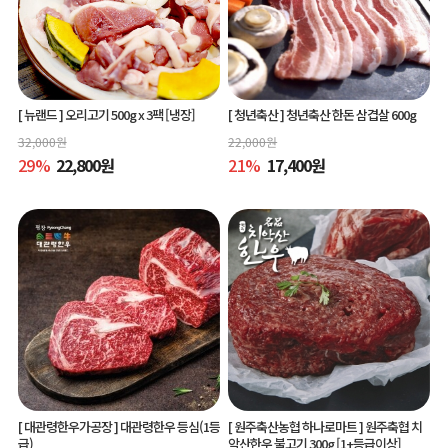
[ 뉴랜드 ]
오리고기 500g x 3팩 [냉장]
[ 청년축산 ]
청년축산 한돈 삼겹살 600g
32,000
원
22,000
원
29
%
22,800
원
21
%
17,400
원
[ 대관령한우가공장 ]
대관령한우 등심(1등
[ 원주축산농협 하나로마트 ]
원주축협 치
급)
악산한우 불고기 300g [1+등급이상]