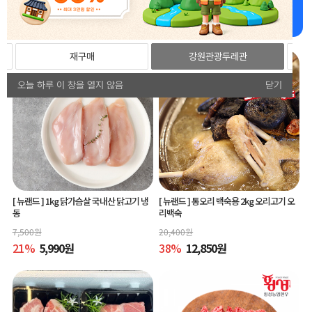
강원더몰 추천상품 추천드립니다!
재구매
강원관광두레관
오늘 하루 이 창을 열지 않음
닫기
[ 뉴랜드 ]
1kg 닭가슴살 국내산 닭고기 냉
[ 뉴랜드 ]
통오리 백숙용 2kg 오리고기 오
동
리백숙
7,500
원
20,400
원
21
%
5,990
원
38
%
12,850
원