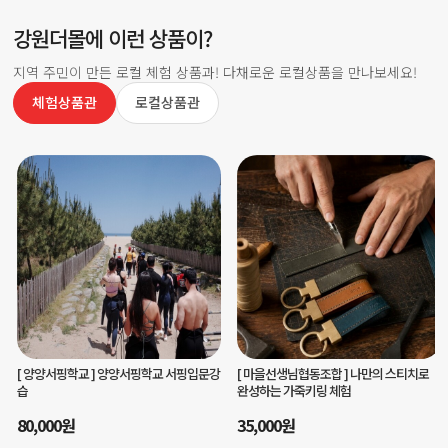
강원더몰에 이런 상품이?
지역 주민이 만든 로컬 체험 상품과! 다채로운 로컬상품을 만나보세요!
체험상품관
로컬상품관
[ 마을선생님협동조합 ]
나만의 스티치로
[ 글마루평생교육원주식회사 ]
영월 저세마
완성하는 가죽키링 체험
을 치유여행 - 피안의 반나절 치유코스
35,000
원
70,000
원