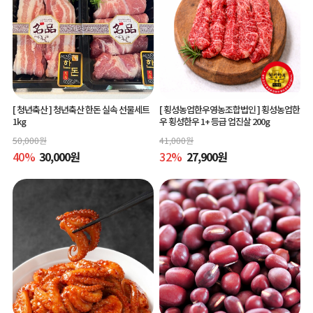
[ 청년축산 ]
청년축산 한돈 실속 선물세트
[ 횡성농업한우영농조합법인 ]
횡성농업한
1kg
우 횡성한우 1+ 등급 업진살 200g
50,000
원
41,000
원
40
%
30,000
원
32
%
27,900
원