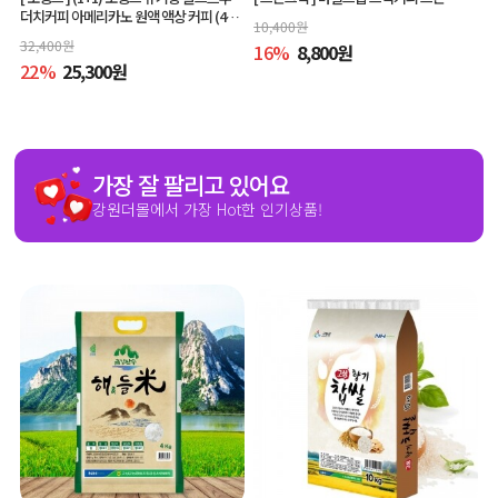
더치커피 아메리카노 원액 액상 커피 (400
10,400
원
ml x 2개, 교차 구매 가능)
32,400
원
16
%
8,800
원
22
%
25,300
원
가장 잘 팔리고 있어요
강원더몰에서 가장 Hot한 인기상품!