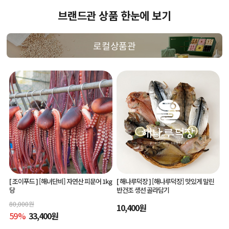
브랜드관 상품 한눈에 보기
로컬상품관
[ 조이푸드 ]
[해녀단비] 자연산 피문어 1kg
[ 해나루덕장 ]
[해나루덕장] 맛있게 말린
당
반건조 생선 골라담기
80,000
원
10,400
원
59
%
33,400
원