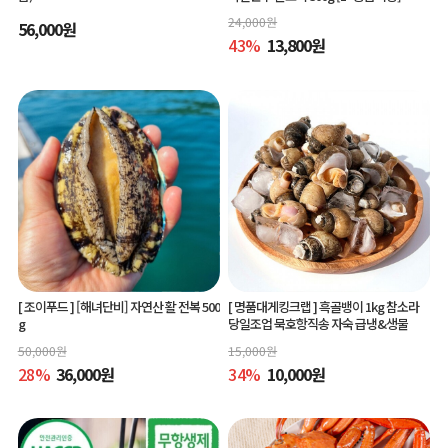
24,000
원
56,000
원
43
%
13,800
원
[ 조이푸드 ]
[해녀단비] 자연산 활 전복 500
[ 명품대게킹크랩 ]
흑골뱅이 1kg 참소라
g
당일조업 묵호항직송 자숙 급냉&생물
50,000
원
15,000
원
28
%
36,000
원
34
%
10,000
원