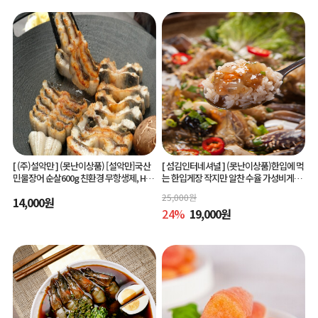
[ (주)설악만 ]
(못난이상품) [설악만]국산
[ 섬김인터네셔널 ]
(못난이상품)한입에 먹
민물장어 순살600g 친환경 무항생제, HAC
는 한입게장 작지만 알찬 수율 가성비게장
CP(해썹) 인증!
6미/10미 맛있게 간단하게 즐기는 아빠솜
25,000
원
14,000
원
씨한입게장
24
%
19,000
원