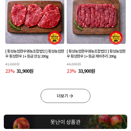
[ 횡성농업한우영농조합법인 ]
횡성농업한
[ 횡성농업한우영농조합법인 ]
횡성농업한
우 횡성한우 1+ 등급 안심 200g
우 횡성한우 1+ 등급 제비추리 200g
41,000
원
44,000
원
23
%
31,900
원
23
%
33,900
원
더보기
못난이 상품관