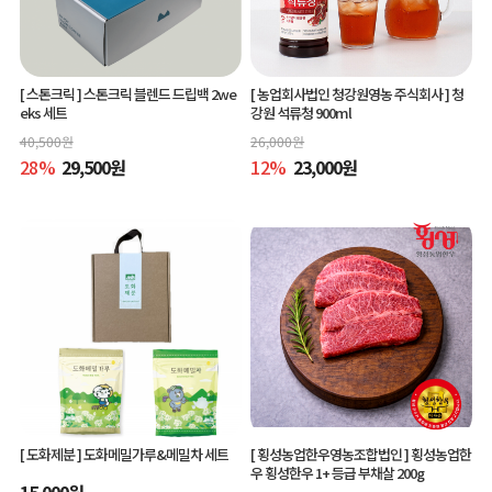
[ 스톤크릭 ]
스톤크릭 블렌드 드립백 2we
[ 농업회사법인 청강원영농 주식회사 ]
청
eks 세트
강원 석류청 900ml
40,500
원
26,000
원
28
%
29,500
원
12
%
23,000
원
[ 도화제분 ]
도화메밀가루&메밀차 세트
[ 횡성농업한우영농조합법인 ]
횡성농업한
우 횡성한우 1+ 등급 부채살 200g
15,000
원