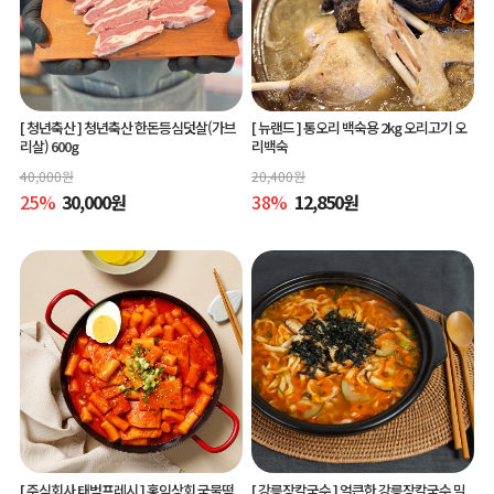
[ 청년축산 ]
청년축산 한돈등심덧살(가브
[ 뉴랜드 ]
통오리 백숙용 2kg 오리고기 오
리살) 600g
리백숙
40,000
원
20,400
원
25
%
30,000
원
38
%
12,850
원
[ 주식회사 태범프레시 ]
홍익상회 국물떡
[ 강릉장칼국수 ]
얼큰한 강릉장칼국수 밀