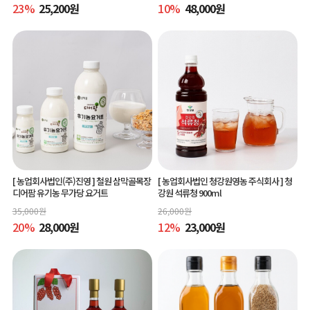
23
%
25,200
원
10
%
48,000
원
[ 농업회사법인(주)진영 ]
철원 삼막골목장
[ 농업회사법인 청강원영농 주식회사 ]
청
디어팜 유기농 무가당 요거트
강원 석류청 900ml
35,000
원
26,000
원
20
%
28,000
원
12
%
23,000
원