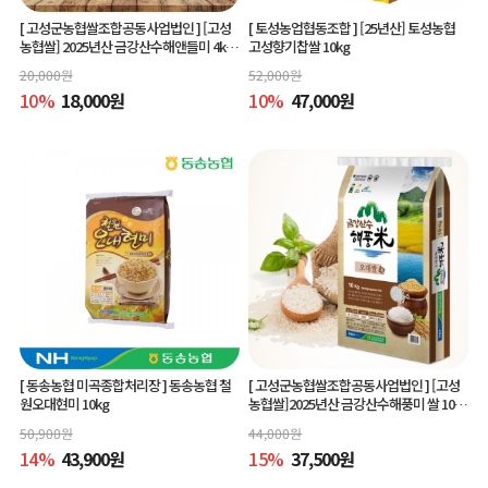
[ 고성군농협쌀조합공동사업법인 ]
[고성
[ 토성농업협동조합 ]
[25년산] 토성농협
농협쌀] 2025년산 금강산수해앤들미 4kg
고성향기찹쌀 10kg
(상등급) 당일도정
20,000
원
52,000
원
10
%
18,000
원
10
%
47,000
원
[ 동송농협 미곡종합처리장 ]
동송농협 철
[ 고성군농협쌀조합공동사업법인 ]
[고성
원오대현미 10kg
농협쌀]2025년산 금강산수해풍미 쌀 10kg
(상등급)당일도정
50,900
원
44,000
원
14
%
43,900
원
15
%
37,500
원