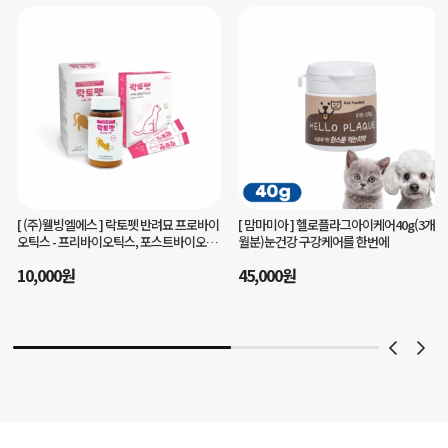
[ 맘마미아 ]
헬로플라그아이케어40g(3개
[ 주식회사 유니콘 ]
챔프로 말티즈 전용 강
월분)눈건강 구강케어를 한번에
아지 영양제 1~3단계 맞춤형
35,000
원
45,000
원
29
%
25,000
원