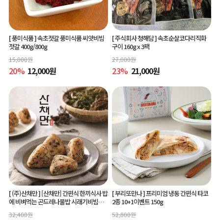
[ 풍미식품 ]
속초젓갈 풍미식품 씨앗비빔
[ 주식회사 청해담 ]
속초순살코다리직화
젓갈 400g/800g
구이 160g x 3팩
15,000
원
27,000
원
20
%
12,000
원
23
%
21,000
원
[ (주)산채만 ]
[산채만] 간편식 한끼식사 밥
[ 부리또만나 ]
프리미엄 냉동 간편식 타코
에 비벼먹는 곤드레나물밥 시래기비빔밥
2종 10+1이벤트 150g
비빔소스 비벼요 80g 9봉
32,400
원
52,800
원