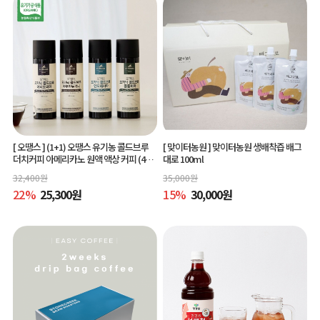
[ 오땡스 ]
(1+1) 오땡스 유기농 콜드브루
[ 맞이터농원 ]
맞이터농원 생배착즙 배그
더치커피 아메리카노 원액 액상 커피 (400
대로 100ml
ml x 2개, 교차 구매 가능)
32,400
원
35,000
원
22
%
25,300
원
15
%
30,000
원