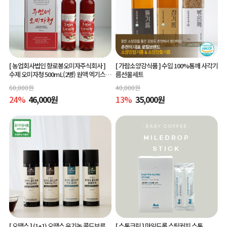
[ 농업회사법인 향로봉오미자주식회사 ]
[ 가람소양강식품 ]
수입 100%통깨 사각기
수제 오미자청 500mL(2병) 원액 엑기스l
름선물세트
[주연네 오미자]
60,000
원
40,000
원
24
%
46,000
원
13
%
35,000
원
[ 오땡스 ]
(1+1) 오땡스 유기농 콜드브루
[ 스톤크릭 ]
마일드롭 스틱커피 스톤