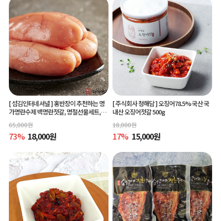
[ 섬김인터네셔널 ]
홍반장이 추천하는 명
[ 주식회사 청해담 ]
오징어78.5% 국산 국
가명란수제 백명란젓갈, 명절선물세트,공
내산 오징어젓갈 500g
동구매
65,000
원
18,000
원
73
%
18,000
원
17
%
15,000
원